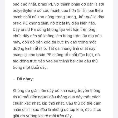
bậc cao nhất, braid PE với thành phần cơ bản là sợi
polyethylene có sức mạnh cao hơn 15 lần loại thép
mạnh nhất nếu so cùng trọng lượng, kết quả là dây
braid PE không giãn, nở ở bất kỳ điều kiện nào.
Dây braid PE cũng không tạo vết hằn trên ống
chứa dây nên sẽ không làm bong tróc lớp mạ của
máy, còn độ bền kéo thì cực kỳ cao trong một
đường kính rất nhỏ. Tất cả những tính chất này
mang lại cho braid PE những tố chất đặc biệt, có
tác động trực tiếp vào sự thành bại của câu thủ
trong một buổi câu.
–
Độ nhạy:
Không co giãn nên dây có khả năng truyền thông
tin từ mồi đến người câu thông qua dây một cách
chuẩn xác nhất, kịp thời nhất. Câu thủ có thể cảm
nhận chính xác đâu là những cú táp khẽ, đâu là cú
giật do vướng khi rê mồi trên đáy.