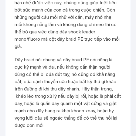
hạn chế được việc này, chúng cũng giúp triệt tiêu
bớt sức mạnh của con cá trong cuộc chiến. Còn
những người câu mồi nhữ với cần, máy nhỏ nhẹ,
mồi không nặng lắm và không dùng chì neo thì có
thể bỏ qua việc dùng dây shock leader
mono/fluoro mà cột dây braid PE trực tiếp vào mồi
giả.
Dây braid nói chung và dây braid PE nói riêng là
cực kỳ mạnh và dai, nếu không cẩn thận người
dùng có thể bị cứa đứt tay, nó cũng có khả năng
cắt, cứa cạnh thuyền câu hoặc bất kỳ thứ gì khác
trên đường đi khi thu dây nhanh. Hãy thận trọng,
khéo léo trong xử lý nếu dây bị rối, hoặc là phải cắt
dây, hoặc là quấn dây quanh một vật cứng và giật
mạnh cho dây bung ra khỏi khoen xoay, hoặc hy
vọng lưỡi câu sẽ ngoác thẳng để có thể thu hồi lại
được con mồi.