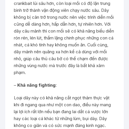
crankbait lủi sâu hơn, còn loại mồi có độ lặn trung
bình trở thành vận động viên chạy nước sâu. Dây
không bị cản trở trong nước nên việc trình diễn mồi
cũng dễ dàng hơn, hấp dẫn hơn, tự nhiên hơn. Với
dây câu mảnh thì con mồi sẽ có khả năng biểu diễn
rón rén, lén lút, thầm lặng chinh phục những con cá
nhát, cá khó tính hay không muốn ăn. Cuối cùng,
dây mảnh nên quăng xa hơn kể cả dùng với mồi
nhỏ, giúp câu thủ câu bờ có thể chạm đến được
những vùng nước mà trước đây là bất khả xâm
phạm.
–
Khả năng fighting
:
Loại dây này có khả năng cắt ngọt thảm thực vật
khi đi ngang qua như một con dao, điều này mang
lại lợi ích rất lớn nếu bạn đang lai dắt cá vược lớn
hay các loại cá khác từ những lùm, bụi dày. Dây
không co giãn và có sức mạnh đáng kinh ngạc.