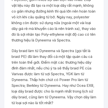
vật liệu này đã tạo ra một loại dây rất mạnh, không
co giãn nhưng đường kính thì quá lớn nên hoàn toàn
vô ích khi câu quăng từ bờ. Ngày nay, polyester
không còn được sử dụng nữa (ngoài một vài loại
dây giá rẻ mà khuyến cáo là nên tránh xa), thay vào
đó là sợi nhân tạo Poly-ethylene mật độ cao có tên
thương hiệu là Dyneema và Spectra.
Dây braid làm từ Dyneema và Spectra (gọi tắt là
braid PE) đã làm thay đổi cả một tập quán câu cá
trên toàn thế giới. Điểm mặt các thương hiệu dây
đình đám nhất, nếu chú ý ta sẽ thấy braid PE của
Varivas được làm từ sợi Spectra, YGK làm từ
Dyneema. Thấp hơn chút có Power Pro làm từ
Spectra; Berkley từ Dyneema. Hay như Ocea EX8,
loại dây braid được cho là mạnh nhất trong lịch sử
dây braid, cũng làm từ Dyneema. Vậy chọn dây làm
từ loại sợi nào là tốt nhất?