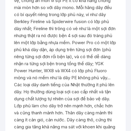
vệ, chống ăn mòn vì sợi PE ít có khả năng chống
mài mòn hơn so với dây mono. Mỗi hãng dây đều
có bí quyết riêng trong lớp phủ này, ví như dây
Berkley Fireline và Spiderwire fusion có lớp phủ
dày nhất; Fireline thì trông có vẻ như là một sợi đơn
nhưng thật ra nó được bện 4 sợi sau đó tráng phủ
lên một lớp bằng nhựa mềm. Power Pro có một lớp
phủ khá dày dặn, áp dụng trên từng sợi đơn (phủ
riêng từng sợi đơn rồi bện lại), và có thể dễ dàng
nhận ra từng sợi bện trong tổng thể dây; YGK
Power Hunter, WX8 và WX4 có lớp phủ Fluoro
mỏng và nó mềm như là dây PE không phủ vậy…
Các loại dây danh tiếng của Nhật thường ít phủ lên
dây. Họ thường dùng loại sợi cao cấp nhất và tận
dụng chất lượng tự nhiên của sợi để bảo vệ dây.
Lớp phủ làm cho dây trở nên mạnh hơn, chắc hơn
và cũng thanh mảnh hơn. Thân dây càng mảnh thì
càng ít cản gió, cản nước. Dây càng thô, cứng thì
càng gia tăng khả năng ma sát với khoen khi quăng