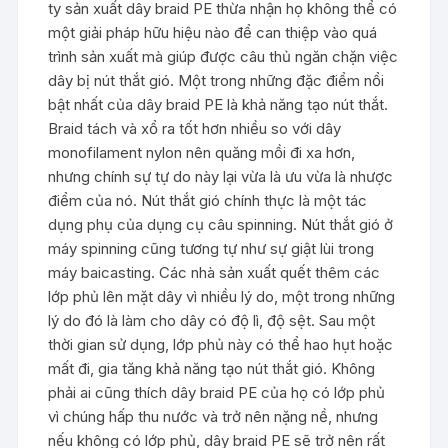
ty sản xuất dây braid PE thừa nhận họ không thể có
một giải pháp hữu hiệu nào để can thiệp vào quá
trình sản xuất mà giúp được câu thủ ngăn chặn việc
dây bị nút thắt gió. Một trong những đặc điểm nổi
bật nhất của dây braid PE là khả năng tạo nút thắt.
Braid tách và xổ ra tốt hơn nhiều so với dây
monofilament nylon nên quăng mồi đi xa hơn,
nhưng chính sự tự do này lại vừa là ưu vừa là nhược
điểm của nó. Nút thắt gió chính thực là một tác
dụng phụ của dụng cụ câu spinning. Nút thắt gió ở
máy spinning cũng tương tự như sự giật lùi trong
máy baicasting. Các nhà sản xuất quết thêm các
lớp phủ lên mặt dây vì nhiều lý do, một trong những
lý do đó là làm cho dây có độ lì, độ sệt. Sau một
thời gian sử dụng, lớp phủ này có thể hao hụt hoặc
mất đi, gia tăng khả năng tạo nút thắt gió. Không
phải ai cũng thích dây braid PE của họ có lớp phủ
vì chúng hấp thu nước và trở nên nặng nề, nhưng
nếu không có lớp phủ, dây braid PE sẽ trở nên rất