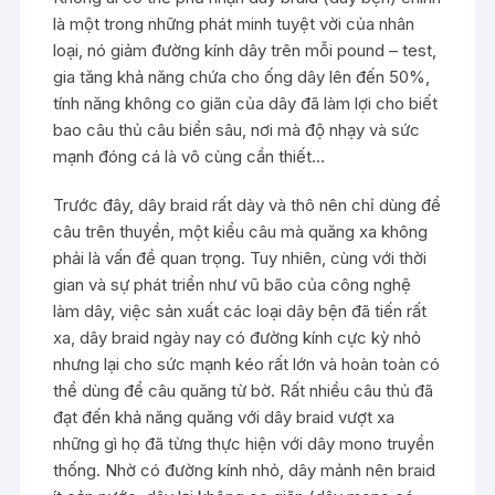
là một trong những phát minh tuyệt vời của nhân
loại, nó giảm đường kính dây trên mỗi pound – test,
gia tăng khả năng chứa cho ống dây lên đến 50%,
tính năng không co giãn của dây đã làm lợi cho biết
bao câu thủ câu biển sâu, nơi mà độ nhạy và sức
mạnh đóng cá là vô cùng cần thiết…
Trước đây, dây braid rất dày và thô nên chỉ dùng để
câu trên thuyền, một kiểu câu mà quăng xa không
phải là vấn đề quan trọng. Tuy nhiên, cùng với thời
gian và sự phát triển như vũ bão của công nghệ
làm dây, việc sản xuất các loại dây bện đã tiến rất
xa, dây braid ngày nay có đường kính cực kỳ nhỏ
nhưng lại cho sức mạnh kéo rất lớn và hoàn toàn có
thể dùng để câu quăng từ bờ. Rất nhiều câu thủ đã
đạt đến khả năng quăng với dây braid vượt xa
những gì họ đã từng thực hiện với dây mono truyền
thống. Nhờ có đường kính nhỏ, dây mảnh nên braid