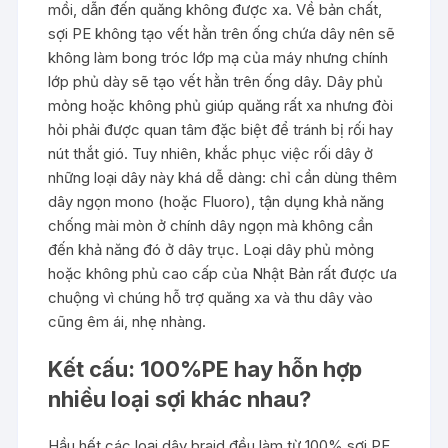
mồi, dẫn đến quăng không được xa. Về bản chất,
sợi PE không tạo vết hằn trên ống chứa dây nên sẽ
không làm bong tróc lớp mạ của máy nhưng chính
lớp phủ dày sẽ tạo vết hằn trên ống dây. Dây phủ
mỏng hoặc không phủ giúp quăng rất xa nhưng đòi
hỏi phải được quan tâm đặc biệt để tránh bị rối hay
nút thắt gió. Tuy nhiên, khắc phục việc rối dây ở
những loại dây này khá dễ dàng: chỉ cần dùng thêm
dây ngọn mono (hoặc Fluoro), tận dụng khả năng
chống mài mòn ở chính dây ngọn mà không cần
đến khả năng đó ở dây trục. Loại dây phủ mỏng
hoặc không phủ cao cấp của Nhật Bản rất được ưa
chuộng vì chúng hỗ trợ quăng xa và thu dây vào
cũng êm ái, nhẹ nhàng.
Kết cấu: 100%PE hay hỗn hợp
nhiều loại sợi khác nhau?
Hầu hết các loại dây braid đều làm từ 100% sợi PE