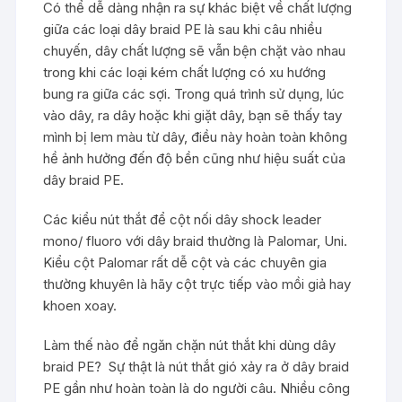
Có thể dễ dàng nhận ra sự khác biệt về chất lượng
giữa các loại dây braid PE là sau khi câu nhiều
chuyến, dây chất lượng sẽ vẫn bện chặt vào nhau
trong khi các loại kém chất lượng có xu hướng
bung ra giữa các sợi. Trong quá trình sử dụng, lúc
vào dây, ra dây hoặc khi giặt dây, bạn sẽ thấy tay
mình bị lem màu từ dây, điều này hoàn toàn không
hề ảnh hưởng đến độ bền cũng như hiệu suất của
dây braid PE.
Các kiểu nút thắt để cột nối dây shock leader
mono/ fluoro với dây braid thường là Palomar, Uni.
Kiểu cột Palomar rất dễ cột và các chuyên gia
thường khuyên là hãy cột trực tiếp vào mồi giả hay
khoen xoay.
Làm thế nào để ngăn chặn nút thắt khi dùng dây
braid PE? Sự thật là nút thắt gió xảy ra ở dây braid
PE gần như hoàn toàn là do người câu. Nhiều công