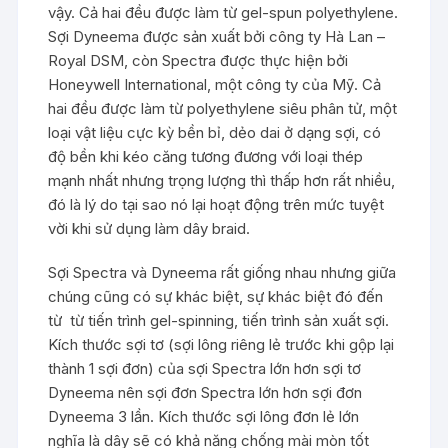
vậy. Cả hai đều được làm từ gel-spun polyethylene.
Sợi Dyneema được sản xuất bởi công ty Hà Lan –
Royal DSM, còn Spectra được thực hiện bởi
Honeywell International, một công ty của Mỹ. Cả
hai đều được làm từ polyethylene siêu phân tử, một
loại vật liệu cực kỳ bền bỉ, dẻo dai ở dạng sợi, có
độ bền khi kéo căng tương đương với loại thép
mạnh nhất nhưng trọng lượng thì thấp hơn rất nhiều,
đó là lý do tại sao nó lại hoạt động trên mức tuyệt
vời khi sử dụng làm dây braid.
Sợi Spectra và Dyneema rất giống nhau nhưng giữa
chúng cũng có sự khác biệt, sự khác biệt đó đến
từ từ tiến trình gel-spinning, tiến trình sản xuất sợi.
Kích thước sợi tơ (sợi lông riêng lẻ trước khi gộp lại
thành 1 sợi đơn) của sợi Spectra lớn hơn sợi tơ
Dyneema nên sợi đơn Spectra lớn hơn sợi đơn
Dyneema 3 lần. Kích thước sợi lông đơn lẻ lớn
nghĩa là dây sẽ có khả năng chống mài mòn tốt