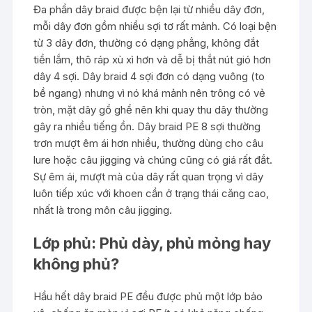
Đa phần dây braid được bện lại từ nhiều dây đơn,
mỗi dây đơn gồm nhiều sợi tơ rất mảnh. Có loại bện
từ 3 dây đơn, thường có dạng phẳng, không đắt
tiền lắm, thô ráp xù xì hơn và dễ bị thắt nút gió hơn
dây 4 sợi. Dây braid 4 sợi đơn có dạng vuông (to
bề ngang) nhưng vì nó khá mảnh nên trông có vẻ
tròn, mặt dây gồ ghề nên khi quay thu dây thường
gây ra nhiều tiếng ồn. Dây braid PE 8 sợi thường
trơn mượt êm ái hơn nhiều, thường dùng cho câu
lure hoặc câu jigging và chúng cũng có giá rất đắt.
Sự êm ái, mượt mà của dây rất quan trọng vì dây
luôn tiếp xúc với khoen cần ở trạng thái căng cao,
nhất là trong môn câu jigging.
Lớp phủ:
Phủ dày, phủ mỏng hay
không phủ?
Hầu hết dây braid PE đều được phủ một lớp bảo