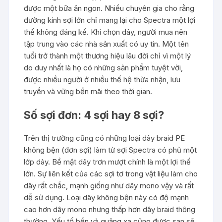
được một bữa ăn ngon. Nhiều chuyên gia cho rằng
đường kính sợi lớn chỉ mang lại cho Spectra một lợi
thế không đáng kể. Khi chọn dây, người mua nên
tập trung vào các nhà sản xuất có uy tín. Một tên
tuổi trở thành một thương hiệu lâu đời chỉ vì một lý
do duy nhất là họ có những sản phẩm tuyệt vời,
được nhiều người ở nhiều thế hệ thừa nhận, lưu
truyền và vững bền mãi theo thời gian.
Số sợi đơn: 4 sợi hay 8 sợi?
Trên thị trường cũng có những loại dây braid PE
không bện (đơn sợi) làm từ sợi Spectra có phủ một
lớp dày. Bề mặt dây trơn mượt chính là một lợi thế
lớn. Sự liên kết của các sợi tơ trong vật liệu làm cho
dây rất chắc, mạnh giống như dây mono vậy và rất
dễ sử dụng. Loại dây không bện này có độ mạnh
cao hơn dây mono nhưng thấp hơn dây braid thông
thường. Yếu tố bền và quăng xa cũng được san sẽ