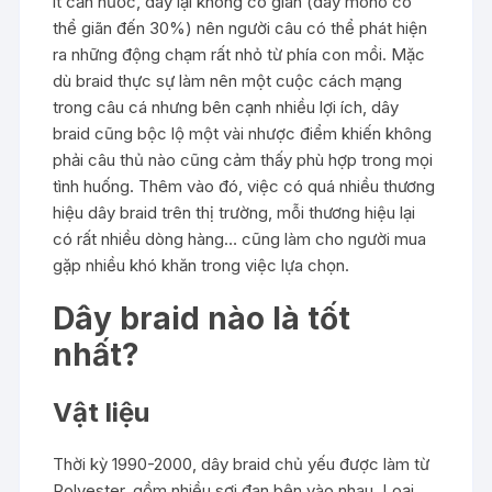
ít cản nước, dây lại không co giãn (dây mono có
thể giãn đến 30%) nên người câu có thể phát hiện
ra những động chạm rất nhỏ từ phía con mồi. Mặc
dù braid thực sự làm nên một cuộc cách mạng
trong câu cá nhưng bên cạnh nhiều lợi ích, dây
braid cũng bộc lộ một vài nhược điểm khiến không
phải câu thủ nào cũng cảm thấy phù hợp trong mọi
tình huống. Thêm vào đó, việc có quá nhiều thương
hiệu dây braid trên thị trường, mỗi thương hiệu lại
có rất nhiều dòng hàng… cũng làm cho người mua
gặp nhiều khó khăn trong việc lựa chọn.
Dây braid nào là tốt
nhất?
Vật liệu
Thời kỳ 1990-2000, dây braid chủ yếu được làm từ
Polyester, gồm nhiều sợi đan bện vào nhau. Loại