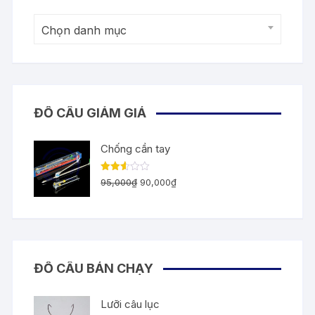
Chọn danh mục
ĐỒ CÂU GIẢM GIÁ
Chống cần tay
Giá
Giá
Được
95,000
₫
90,000
₫
xếp
gốc
hiện
hạng
2.55
là:
tại
5
sao
95,000₫.
là:
90,000₫.
ĐỒ CÂU BÁN CHẠY
Lưỡi câu lục