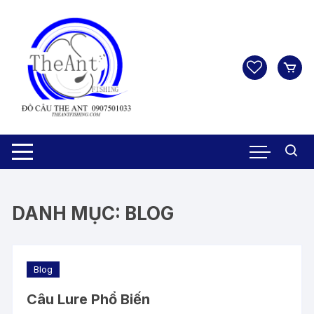
Chuyển
tới
nội
dung
DANH MỤC:
BLOG
Blog
Câu Lure Phổ Biến