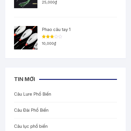
Được
25,000
₫
xếp
hạng
3.00
5
sao
Phao câu tay 1
Được
10,000
₫
xếp
hạng
2.83
5
sao
TIN MỚI
Câu Lure Phổ Biến
Câu Đài Phổ Biến
Câu lục phổ biến