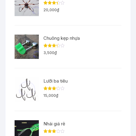
Được
20,000
₫
xếp
hạng
3.33
5
sao
Chuông kẹp nhựa
Được
3,500
₫
xếp
hạng
3.29
5
sao
Lưỡi ba tiêu
Được
15,000
₫
xếp
hạng
3.11
5
sao
Nhái giá rẻ