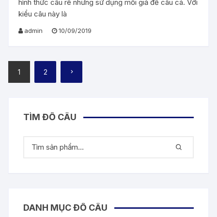
hình thức câu rê nhưng sử dụng mồi giả để câu cá. Với
kiểu câu này là
admin
10/09/2019
Phân
1
2
trang
bài
viết
TÌM ĐỒ CÂU
DANH MỤC ĐỒ CÂU