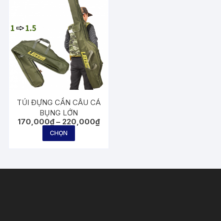
TÚI ĐỰNG CẦN CÂU CÁ
BỤNG LỚN
Khoảng
170,000
₫
–
220,000
₫
giá:
Sản
CHỌN
từ
phẩm
170,000₫
đến
này
220,000₫
có
nhiều
biến
thể.
Các