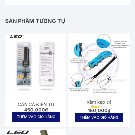
SẢN PHẨM TƯƠNG TỰ
Kềm kẹp cá
CÂN CÁ ĐIỆN TỬ
450,000
₫
150,000
₫
Được
xếp
THÊM VÀO GIỎ HÀNG
THÊM VÀO GIỎ HÀNG
hạng
2.61
5
sao