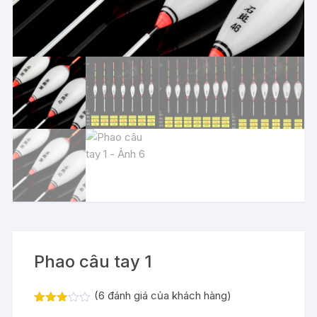
Phao câu tay 1
(
6
đánh giá của khách hàng)
2.83
6