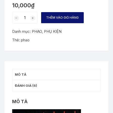
trên 5
10,000
₫
dựa
trên
đánh
Phao
giá
THÊM VÀO GIỎ HÀNG
câu
tay
Danh mục:
PHAO
,
PHỤ KIỆN
1
số
Thẻ:
phao
lượng
MÔ TẢ
ĐÁNH GIÁ (6)
MÔ TẢ