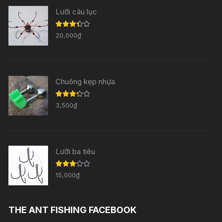
Lưỡi câu lục
Được
20,000
₫
xếp
hạng
3.33
5
sao
Chuông kẹp nhựa
Được
3,500
₫
xếp
hạng
3.29
5
sao
Lưỡi ba tiêu
Được
15,000
₫
xếp
hạng
3.11
5
sao
THE ANT FISHING FACEBOOK