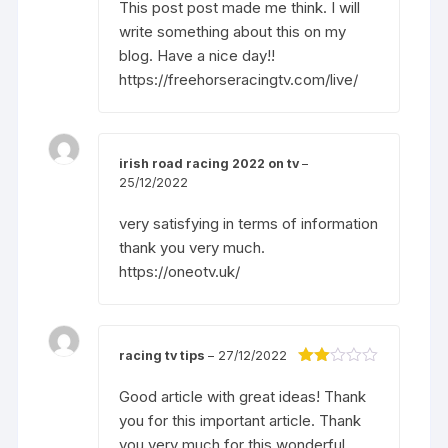
This post post made me think. I will
write something about this on my
blog. Have a nice day!!
https://freehorseracingtv.com/live/
irish road racing 2022 on tv
–
25/12/2022
very satisfying in terms of information
thank you very much.
https://oneotv.uk/
racing tv tips
–
27/12/2022
Đượ
c
Good article with great ideas! Thank
xếp
you for this important article. Thank
hạng
2
5
you very much for this wonderful