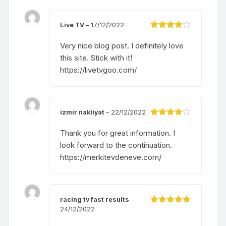
Live TV
–
17/12/2022
Được
xếp hạng
Very nice blog post. I definitely love
4
5 sao
this site. Stick with it!
https://livetvgoo.com/
izmir nakliyat
–
22/12/2022
Được
xếp hạng
Thank you for great information. I
4
5 sao
look forward to the continuation.
https://merkitevdeneve.com/
racing tv fast results
–
24/12/2022
Được xếp
hạng
5
5
sao