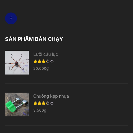
SẢN PHẨM BÁN CHẠY
Lưỡi câu lục
Được
20,000
₫
xếp
hạng
3.33
5
sao
Chuông kẹp nhựa
Được
3,500
₫
xếp
hạng
3.29
5
sao