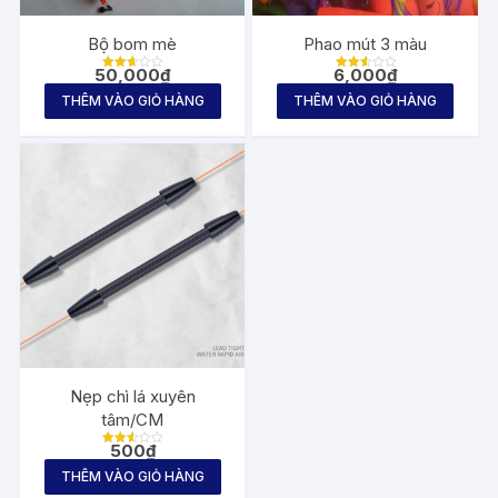
Bộ bom mè
Phao mút 3 màu
50,000
₫
6,000
₫
Được
Được
xếp
xếp
THÊM VÀO GIỎ HÀNG
THÊM VÀO GIỎ HÀNG
hạng
hạng
2.67
2.65
5
5
sao
sao
Nẹp chì lá xuyên
tâm/CM
500
₫
Được
xếp
THÊM VÀO GIỎ HÀNG
hạng
2.59