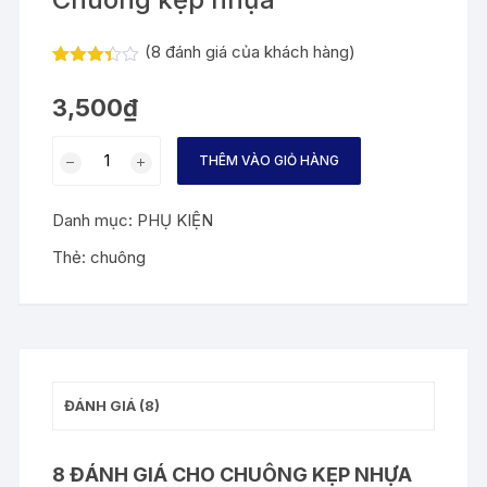
(
8
đánh giá của khách hàng)
3.29
7
trên 5
3,500
₫
dựa
trên
đánh
Chuông
giá
THÊM VÀO GIỎ HÀNG
kẹp
nhựa
Danh mục:
PHỤ KIỆN
số
lượng
Thẻ:
chuông
ĐÁNH GIÁ (8)
8 ĐÁNH GIÁ CHO
CHUÔNG KẸP NHỰA