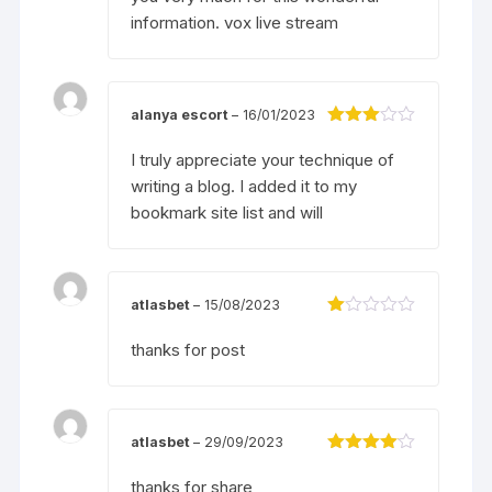
sao
information.
vox live stream
alanya escort
–
16/01/2023
Được
xếp
I truly appreciate your technique of
hạng
3
writing a blog. I added it to my
5 sao
bookmark site list and will
atlasbet
–
15/08/2023
Đ
ượ
thanks for post
c
xế
p
hạ
ng
atlasbet
–
29/09/2023
1
5
Được
s
xếp hạng
thanks for share
ao