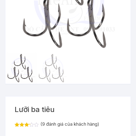
Lưỡi ba tiêu
(
9
đánh giá của khách hàng)
3.11
9
trên 5