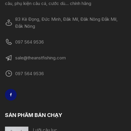
câu, phụ kiện câu cá, cước dù... chính hãng
83 Kẻ Đọng, Đức Minh, Đăk Mil, Đăk Nông Đắk Mil,
Đắk Nông
097 564 9536
sale@theanstfishing.com
097 564 9536
SẢN PHẨM BÁN CHẠY
Lưỡi câu lục