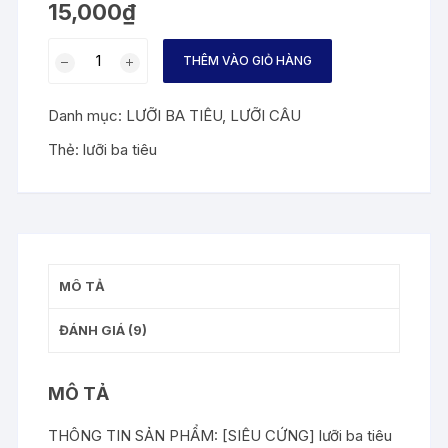
15,000
₫
dựa
trên
đánh
Lưỡi
giá
THÊM VÀO GIỎ HÀNG
ba
tiêu
Danh mục:
LƯỠI BA TIÊU
,
LƯỠI CÂU
số
lượng
Thẻ:
lưỡi ba tiêu
MÔ TẢ
ĐÁNH GIÁ (9)
MÔ TẢ
THÔNG TIN SẢN PHẨM: [SIÊU CỨNG] lưỡi ba tiêu