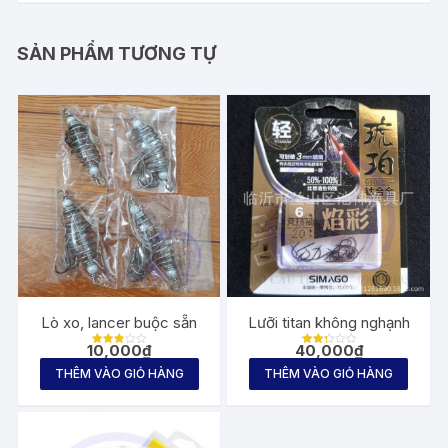
SẢN PHẨM TƯƠNG TỰ
Lò xo, lancer buộc sẵn
Lưỡi titan không nghạnh
10,000
₫
40,000
₫
Được
Được
xếp
xếp
THÊM VÀO GIỎ HÀNG
THÊM VÀO GIỎ HÀNG
hạng
hạng
2.80
2.33
5 sao
5
sao