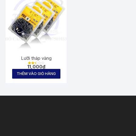
Lưỡi tháp vàng
11,000
₫
Được
xếp
THÊM VÀO GIỎ HÀNG
hạng
2.40
5
sao