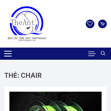
Chuyển
tới
nội
dung
THẺ:
CHAIR