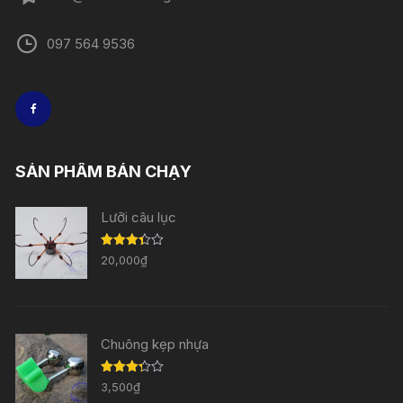
097 564 9536
SẢN PHẨM BÁN CHẠY
Lưỡi câu lục
Được
20,000
₫
xếp
hạng
3.33
5
sao
Chuông kẹp nhựa
Được
3,500
₫
xếp