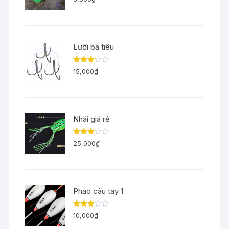
xếp
hạng
3.29
5
sao
Lưỡi ba tiêu
Được
15,000
₫
xếp
hạng
3.11
5
sao
Nhái giá rẻ
Được
25,000
₫
xếp
hạng
3.00
5
sao
Phao câu tay 1
Được
10,000
₫
xếp
hạng