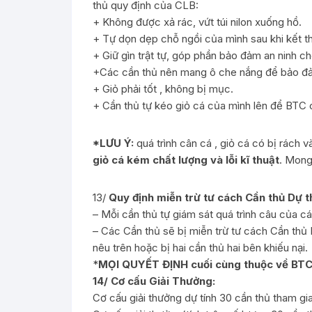
thủ quy định của CLB:
+ Không được xả rác, vứt túi nilon xuống hồ.
+ Tự dọn dẹp chỗ ngồi của mình sau khi kết thú
+ Giữ gìn trật tự, góp phần bảo đảm an ninh ch
+Các cần thủ nên mang ô che nắng để bảo đ
+ Giỏ phải tốt , không bị mục.
+ Cần thủ tự kéo giỏ cá của mình lên để BTC 
*LƯU Ý:
quá trình cân cá , giỏ cá có bị rách 
giỏ cá kém chất lượng và lỗi kĩ thuật
. Mong
13/
Quy định miễn trừ tư cách Cần thủ Dự th
– Mỗi cần thủ tự giám sát quá trình câu của c
– Các Cần thủ sẽ bị miễn trừ tư cách Cần thủ
nêu trên hoặc bị hai cần thủ hai bên khiếu nại.
*
MỌI QUYẾT ĐỊNH cuối cùng thuộc về BTC.
14/ Cơ cấu Giải Thưởng:
Cơ cấu giải thưởng dự tính 30 cần thủ tham gia