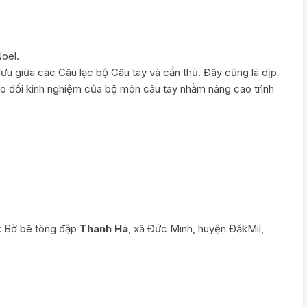
oel.
lưu giữa các Câu lạc bộ Câu tay và cần thủ. Đây cũng là dịp
ao đổi kinh nghiệm của bộ môn câu tay nhằm nâng cao trình
: Bờ bê tông đập
Thanh Hà
, xã Đức Minh, huyện ĐăkMil,