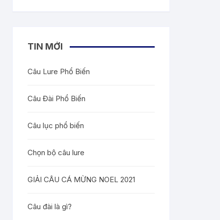
hạng
2.83
5
sao
TIN MỚI
Câu Lure Phổ Biến
Câu Đài Phổ Biến
Câu lục phổ biến
Chọn bộ câu lure
GIẢI CÂU CÁ MỪNG NOEL 2021
Câu đài là gì?