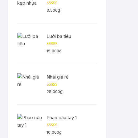
Được
3,500
₫
xếp
hạng
3.29
5
sao
Lưỡi ba tiêu
Được
15,000
₫
xếp
hạng
3.11
5
sao
Nhái giá rẻ
Được
25,000
₫
xếp
hạng
3.00
5
sao
Phao câu tay 1
Được
10,000
₫
xếp