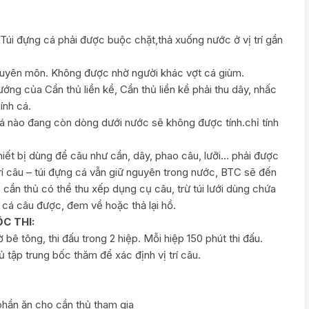
á. Túi đựng cá phải được buộc chặt,thả xuống nước ở vị trí gần
chuyên môn. Không được nhờ người khác vợt cá giùm.
ng của Cần thủ liền kề, Cần thủ liền kề phải thu dây, nhấc
ính cá.
 cá nào đang còn dòng dưới nước sẽ không được tính.chỉ tính
thiết bị dùng để câu như cần, dây, phao câu, lưỡi… phải được
 trí câu – túi đựng cá vẫn giữ nguyên trong nước, BTC sẽ đến
, cần thủ có thể thu xếp dụng cụ câu, trừ túi lưới dùng chứa
t cá câu được, đem về hoặc thả lại hồ.
C THI:
ê tông, thi đấu trong 2 hiệp. Mỗi hiệp 150 phút thi đấu.
 tập trung bốc thăm để xác định vị trí câu.
phần ăn cho cần thủ tham gia