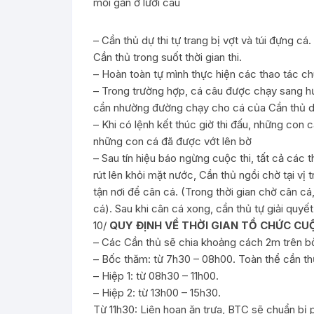
mồi gắn ở lưỡi câu
– Cần thủ dự thi tự trang bị vợt và túi đựng c
Cần thủ trong suốt thời gian thi.
– Hoàn toàn tự mình thực hiện các thao tác 
– Trong trường hợp, cá câu được chạy sang hướ
cần nhường đường chạy cho cá của Cần thủ d
– Khi có lệnh kết thúc giờ thi đấu, những con
những con cá đã được vớt lên bờ
– Sau tín hiệu báo ngừng cuộc thi, tất cả các 
rút lên khỏi mặt nước, Cần thủ ngồi chờ tại vị
tận nơi để cân cá. (Trong thời gian chờ cân cá
cá). Sau khi cân cá xong, cần thủ tự giải quyế
10/
QUY ĐỊNH VỀ THỜI GIAN TỔ CHỨC CUỘ
– Các Cần thủ sẽ chia khoảng cách 2m trên bờ b
– Bốc thăm: từ 7h30 – 08h00. Toàn thể cần thủ
– Hiệp 1: từ 08h30 – 11h00.
– Hiệp 2: từ 13h00 – 15h30.
Từ 11h30: Liên hoan ăn trưa, BTC sẽ chuẩn bị 