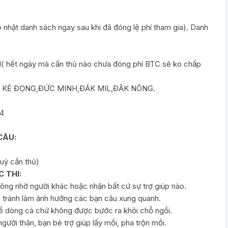
hật danh sách ngay sau khi đã đóng lệ phí tham gia). Danh
hết ngày mà cần thủ nào chưa đóng phí BTC sẽ ko chấp
83 KẺ ĐỌNG,ĐỨC MINH,ĐĂK MIL,ĐĂK NÔNG.
m4
CÂU:
tuỳ cần thủ)
 THI:
 không nhờ người khác hoặc nhận bất cứ sự trợ giúp nào.
á, tránh làm ảnh hưởng các bạn câu xung quanh.
để dòng cá chứ không được bước ra khỏi chỗ ngồi.
ười thân, bạn bè trợ giúp lấy mồi, pha trộn mồi.