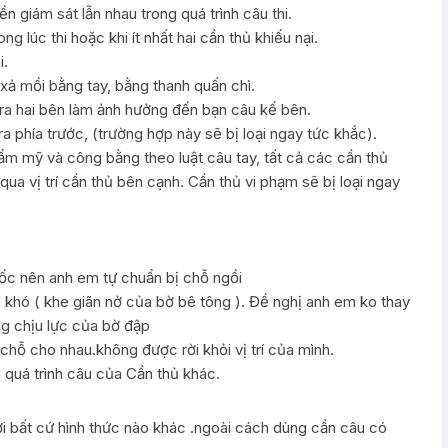
n giám sát lẫn nhau trong quá trình câu thi.
g lúc thi hoặc khi ít nhất hai cần thủ khiếu nại.
i.
xả mồi bằng tay, bằng thanh quấn chì.
 ra hai bên làm ảnh hưởng đến bạn câu kế bên.
a phía trước, (trường hợp này sẽ bị loại ngay tức khắc).
thẩm mỹ và công bằng theo luật câu tay, tất cả các cần thủ
qua vị trí cần thủ bên cạnh. Cần thủ vi phạm sẽ bị loại ngay
ốc nên anh em tự chuẩn bị chỗ ngồi
 khó ( khe giãn nở của bờ bê tông ). Đề nghị anh em ko thay
g chịu lực của bờ đập
chỗ cho nhau.không được rời khỏi vị trí của mình.
 quá trình câu của Cần thủ khác.
i bất cứ hình thức nào khác .ngoài cách dùng cần câu có