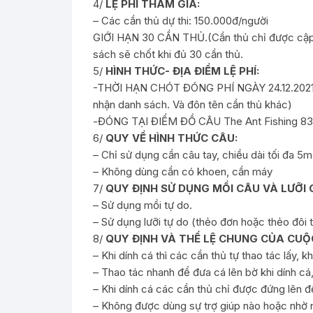
4/
LỆ PHÍ THAM GIA:
– Các cần thủ dự thi: 150.000đ/người
GIỚI HẠN 30 CẦN THỦ.(Cần thủ chỉ được cập n
sách sẽ chốt khi đủ 30 cần thủ.
5/
HÌNH THỨC- ĐỊA ĐIỂM LỆ PHÍ:
-THỜI HẠN CHÓT ĐÓNG PHÍ NGÀY 24.12.2021( 
nhận danh sách. Và đôn tên cần thủ khác)
-ĐÓNG TẠI ĐIỂM ĐỒ CÂU The Ant Fishing 
6/
QUY VỀ HÌNH THỨC CÂU:
– Chỉ sử dụng cần câu tay, chiều dài tối đa 5
– Không dùng cần có khoen, cần máy
7/
QUY ĐỊNH SỬ DỤNG MỒI CÂU VÀ LƯỠI 
– Sử dụng mồi tự do.
– Sử dụng lưỡi tự do (thẻo đơn hoặc thẻo đôi 
8/
QUY ĐỊNH VÀ THỂ LỆ CHUNG CỦA CUỘC
– Khi dính cá thì các cần thủ tự thao tác lấy,
– Thao tác nhanh để đưa cá lên bờ khi dính c
– Khi dính cá các cần thủ chỉ được đứng lên 
– Không được dùng sự trợ giúp nào hoặc nhờ ng