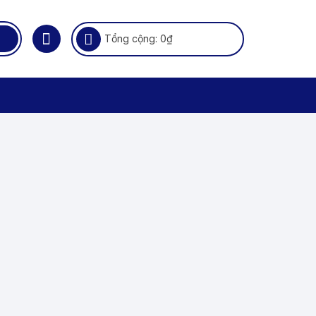
Tổng cộng:
0
₫