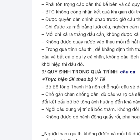
– Phải tôn trọng các cần thủ kế bên và có quyề
– BTC không công nhận kết quả khi gian dối tron
– Được quyền cân chỉnh phao trước giờ câu th
– Chỉ được xả mồi bằng lưỡi câu, nghiêm cấm 
– Mồi chỉ xả ra thẳng đầu cần, không được xả
– Không được quậy nước vào thau mồi rồi hắt r
– Trong quá trình câu thi, để khẳng định tính 
câu và bắt cá ở cự ly cá nhân, không câu lệch 
khỏi hiệp thi đấu đó.
9/
QUY ĐỊNH TRONG QUÁ TRÌNH
câu cá
:
*Thực hiện 5K theo bộ Y Tế
– Bờ Bê tông Thanh Hà nên chỗ ngồi câu sẽ d
– Chỗ gắn chân chống cần, dù câu và rọ cá sẽ
đổi kết cấu bờ bê tông ảnh hưởng đến khả năn
– Ngồi câu đúng vị trí đã bốc thăm. Không đổi 
– Không được có hành động quấy rối, phá hoại
_Người tham gia thi không được xả mồi bã dướ