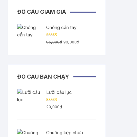
ĐỒ CÂU GIẢM GIÁ
Chống cần tay
Được
Giá
Giá
95,000
₫
90,000
₫
xếp
gốc
hiện
hạng
2.55
5
là:
tại
sao
95,000₫.
là:
90,000₫.
ĐỒ CÂU BÁN CHẠY
Lưỡi câu lục
Được
20,000
₫
xếp
hạng
3.33
5
sao
Chuông kẹp nhựa