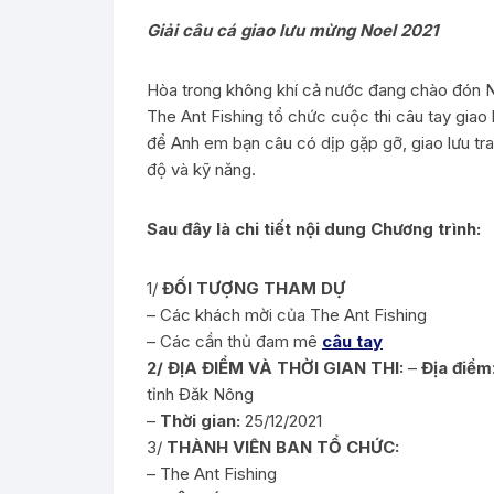
Giải câu cá giao lưu mừng Noel 2021
Hòa trong không khí cả nước đang chào đón N
The Ant Fishing tổ chức cuộc thi câu tay giao 
để Anh em bạn câu có dịp gặp gỡ, giao lưu tr
độ và kỹ năng.
Sau đây là chi tiết nội dung Chương trình:
1/
ĐỐI TƯỢNG THAM DỰ
– Các khách mời của The Ant Fishing
– Các cần thủ đam mê
câu tay
2/ ĐỊA ĐIỂM VÀ THỜI GIAN THI:
–
Địa điểm
tỉnh Đăk Nông
–
Thời gian:
25/12/2021
3/
THÀNH VIÊN BAN TỔ CHỨC:
– The Ant Fishing