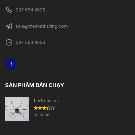
097 564 9536
sale@theanstfishing.com
097 564 9536
SẢN PHẨM BÁN CHẠY
Lưỡi câu lục
Được
20,000
₫
xếp
hạng
3.33
5
sao