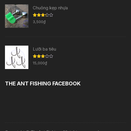
Chuông kẹp nhựa
Được
3,500
₫
xếp
hạng
3.29
5
sao
Lưỡi ba tiêu
Được
15,000
₫
xếp
hạng
3.11
5
sao
THE ANT FISHING FACEBOOK