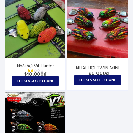
Nhái hơi V4 Hunter
NHÁI HƠI TWIN MINI
190,000
₫
140,000
₫
Được
xếp
THÊM VÀO GIỎ HÀNG
THÊM VÀO GIỎ HÀNG
hạng
2.14
5
sao