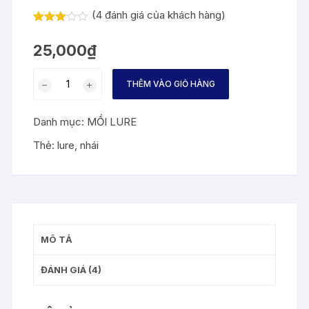
(
4
đánh giá của khách hàng)
3.00
4
trên 5
25,000
₫
dựa
trên
đánh
Nhái
giá
THÊM VÀO GIỎ HÀNG
giá
rẻ
Danh mục:
MỒI LURE
số
lượng
Thẻ:
lure
,
nhái
MÔ TẢ
ĐÁNH GIÁ (4)