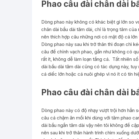
Phao câu đài chân dài b
Dòng phao này không có khác biệt gì lớn so v
chân dài bầu dài tăm dài, chỉ là trọng tâm của 
nên thích hợp câu những nơi có mật độ cá lớn
Dòng phao này sau khi trở thân thì đoạn chì kéo
câu để chỉnh vạch phao, gần như không có quá 
rất ít, không dễ làm loạn tầng cá. Tất nhiên 
dài bầu dài tăm dài cũng có tác dụng này, tuy
cá diếc lớn hoặc cá nuôi ghép vì nó ít có tín hi
Phao câu đài chân dài b
Dòng phao này có độ nhạy vượt trội hơn hẳn so
câu cá chậm ăn mồi khi dùng với tăm phao c
dài bầu ngắn tăm dài vậy nên tôi không đề c
nên sau khi trở thân hành trình chìm xuống dướ