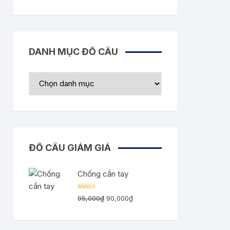
DANH MỤC ĐỒ CÂU
ĐỒ CÂU GIẢM GIÁ
Chống cần tay
Được
Giá
Giá
95,000
₫
90,000
₫
xếp
gốc
hiện
hạng
2.55
5
là:
tại
sao