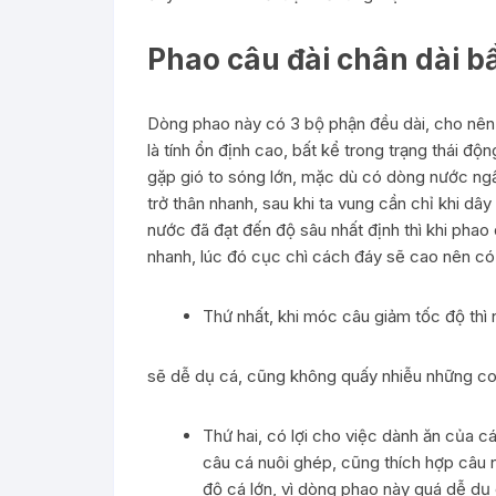
Phao câu đài chân dài bầ
Dòng phao này có 3 bộ phận đều dài, cho nên 
là tính ổn định cao, bất kể trong trạng thái độ
gặp gió to sóng lớn, mặc dù có dòng nước ngầ
trở thân nhanh, sau khi ta vung cần chỉ khi dâ
nước đã đạt đến độ sâu nhất định thì khi phao
nhanh, lúc đó cục chì cách đáy sẽ cao nên có 
Thứ nhất, khi móc câu giảm tốc độ thì 
sẽ dễ dụ cá, cũng không quấy nhiễu những con
Thứ hai, có lợi cho việc dành ăn của 
câu cá nuôi ghép, cũng thích hợp câu n
độ cá lớn, vì dòng phao này quá dễ dụ c