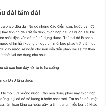
u dài tăm dài
cả phao đều dài. Nó có những đặc điểm sau: trước tiên đó
ng hay tĩnh nó đều rất ổn định, thích hợp câu cá nước sâu khi
m nhất định vẫn có thể sử dụng được. Thứ hai đó là phao
y nước chìm hẳn xuống thì cục chì mới kéo phao trở thân, do
 dài dây nước sẽ ngắn cho nên dẫn đến phao dài sẽ trở thân
ít nhất vài tác dụng như sau:
nó sẽ cao hơn đáy hồ, từ từ hạ xuống
 cá lớn ở tầng dưới;
cá khi mồi vừa xuống nước. Cho nên dòng phao này thích hợp
hững loại cá có số lượng ít hoặc nhát mồi. Tất nhiên nếu mật
á, làm loạn tầng cá hoặc gây ra tình trạng nhiều loại cá khác