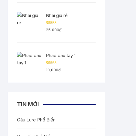
3.11
5
sao
Nhái giá rẻ
Được
25,000
₫
xếp
hạng
3.00
5
sao
Phao câu tay 1
Được
10,000
₫
xếp
hạng
2.83
5
sao
TIN MỚI
Câu Lure Phổ Biến