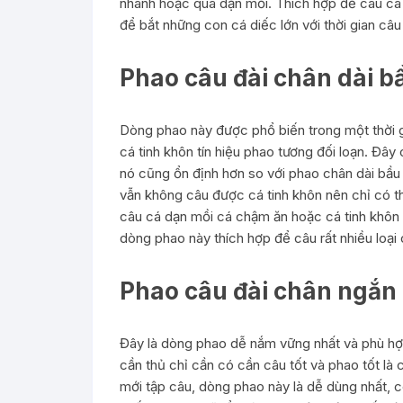
nhanh hoặc quá dạn mồi. Thích hợp để câu cá
để bắt những con cá diếc lớn với thời gian câ
Phao câu đài chân dài 
Dòng phao này được phổ biến trong một thời g
cá tinh khôn tín hiệu phao tương đối loạn. Đâ
nó cũng ổn định hơn so với phao chân dài bầu 
vẫn không câu được cá tinh khôn nên chỉ có t
câu cá dạn mồi cá chậm ăn hoặc cá tinh khôn ở
dòng phao này thích hợp để câu rất nhiều loại 
Phao câu đài chân ngắn 
Đây là dòng phao dễ nắm vững nhất và phù hợp
cần thủ chỉ cần có cần câu tốt và phao tốt là 
mới tập câu, dòng phao này là dễ dùng nhất, 