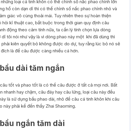
i những loại cá tinh khôn có thể chỉnh số nấc phao chỉnh lớn
ống hồ còn dạn dĩ thì có thể chỉnh số nấc phao chỉnh nhỏ và
m giác vô cùng thoải mái. Tuy nhiên theo sự hoàn thiện
 hỏi kĩ thuật cao, bắt buộc trong thời gian quy định câu
nh động theo cảm tính nữa, ta cần lý tính chọn lựa dòng
dĩ tôi nói như vậy là vì dòng phao này một khi đã dùng thì
a phải kiên quyết bỏ không được do dự, tuy rằng lúc bỏ nó sẽ
c đích là để câu được càng nhiều cá hơn.
 bầu dài tăm ngắn
âu tốt và phao tốt là có thể câu được ở tất cả mọi nơi. Bất
 ăn nhanh hay chậm, câu đáy hay câu lửng, loại câu này đều
ày là sử dụng bầu phao dài, nhỏ để câu cá tinh khôn khi câu
o này phải kể đến thầy Zhai Shaoming.
 bầu ngắn tăm dài