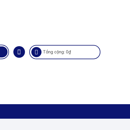
Tổng cộng:
0
₫