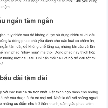
 chậm ăn mồi, cá ít hoặc cá không hề ăn mồi. Chủ yếu dùng
u chậm.
bầu ngắn tăm ngắn
ian, tuy nhiên sau đó không được sử dụng nhiều vì khi câu
y cũng là dòng phao chủ yếu dành cho các loài cá chậm ăn,
ngắn tăm dài, dễ khống chế tầng cá, nhưng khi câu vài lần
hể nhìn phao “nhảy múa” mà thôi. Dòng phao này thích hợp
 những lượt câu sau. Chỉ cần mồi câu và bộ đồ câu tốt thì
cá.
bầu dài tăm dài
 với các loại cá da trơn nhất. Rất thích hợp dành cho những
có thể câu được ở tất cả mọi nơi. Nhất là đối với những người
có những ưu điểm như trở thân nhanh, cảm giác phao chìm