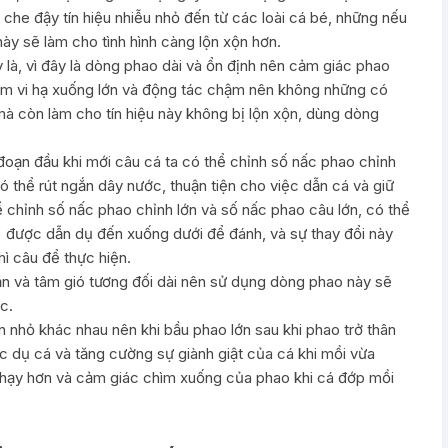
che đậy tín hiệu nhiễu nhỏ đến từ các loài cá bé, những nếu
này sẽ làm cho tình hình càng lộn xộn hơn.
 là, vì đây là dòng phao dài và ổn định nên cảm giác phao
m vi hạ xuống lớn và động tác chậm nên không những có
mà còn làm cho tín hiệu này không bị lộn xộn, dùng dòng
i đoạn đầu khi mới câu cá ta có thể chỉnh số nấc phao chỉnh
 thể rút ngắn dây nước, thuận tiện cho việc dẫn cá và giữ
ể chỉnh số nấc phao chỉnh lớn và số nấc phao câu lớn, có thể
 được dẫn dụ đến xuống dưới để đánh, và sự thay đổi này
ì câu để thực hiện.
n và tâm gió tương đối dài nên sử dụng dòng phao này sẽ
c.
n nhỏ khác nhau nên khi bầu phao lớn sau khi phao trở thân
ệc dụ cá và tăng cường sự giành giật của cá khi mồi vừa
nhạy hơn và cảm giác chìm xuống của phao khi cá đớp mồi