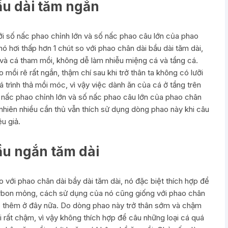
ầu dài tăm ngắn
ới số nấc phao chỉnh lớn và số nấc phao câu lớn của phao
nó hơi thấp hơn 1 chút so với phao chân dài bầu dài tăm dài,
 và cá tham mồi, không dễ làm nhiễu miệng cá và tầng cá.
 mồi rê rất ngắn, thậm chí sau khi trở thân ta không có lưỡi
trình thả mồi móc, vì vậy việc dành ăn của cá ở tầng trên
số nấc phao chỉnh lớn và số nấc phao câu lớn của phao chân
 nhiên nhiều cần thủ vẫn thích sử dụng dòng phao này khi câu
ệu giả.
ầu ngắn tăm dài
 với phao chân dài bầy dài tăm dài, nó đặc biệt thích hợp để
arbon mỏng, cách sử dụng của nó cũng giống với phao chân
ập thêm ở đây nữa. Do dòng phao này trở thân sớm và chậm
i rất chậm, vì vậy không thích hợp để câu những loại cá quá