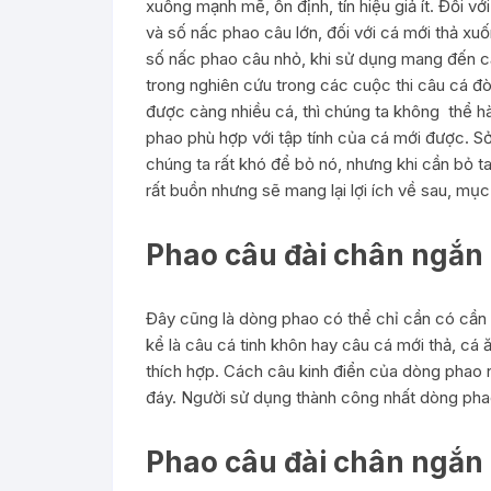
xuống mạnh mẽ, ổn định, tín hiệu giả ít. Đối vớ
và số nấc phao câu lớn, đối với cá mới thả xu
số nấc phao câu nhỏ, khi sử dụng mang đến cả
trong nghiên cứu trong các cuộc thi câu cá đòi
được càng nhiều cá, thì chúng ta không thể hà
phao phù hợp với tập tính của cá mới được. Sở 
chúng ta rất khó để bỏ nó, nhưng khi cần bỏ t
rất buồn nhưng sẽ mang lại lợi ích về sau, mụ
Phao câu đài chân ngắn
Đây cũng là dòng phao có thể chỉ cần có cần c
kể là câu cá tinh khôn hay câu cá mới thả, cá
thích hợp. Cách câu kinh điển của dòng phao n
đáy. Người sử dụng thành công nhất dòng pha
Phao câu đài chân ngắn