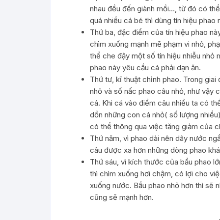
nhau đều đến giành mồi…, từ đó có thể 
quá nhiều cá bé thì dùng tín hiệu phao 
Thứ ba, đặc điểm của tín hiệu phao này
chìm xuống mạnh mẽ phạm vi nhỏ, phạ
thể che đậy một số tín hiệu nhiễu nhỏ 
phao này yêu cầu cá phải dạn ăn.
Thứ tư, kĩ thuật chỉnh phao. Trong gia
nhỏ và số nấc phao câu nhỏ, như vậy có
cá. Khi cá vào điểm câu nhiều ta có th
dồn những con cá nhỏ( số lượng nhiều)
có thể thông qua việc tăng giảm của ch
Thứ năm, vì phao dài nên dây nước ngắ
câu được xa hơn những dòng phao khá
Thứ sáu, vì kích thước của bầu phao lớ
thì chìm xuống hơi chậm, có lợi cho vi
xuống nước. Bầu phao nhỏ hơn thì sẽ 
cũng sẽ mạnh hơn.