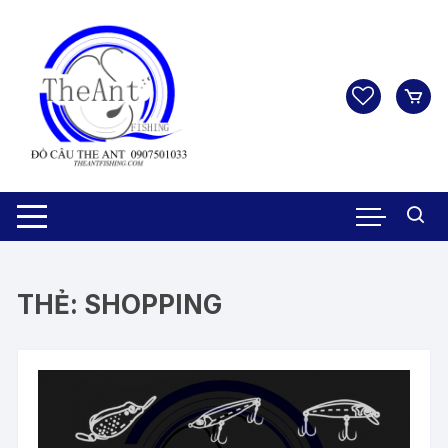
Chuyển
tới
nội
dung
THẺ:
SHOPPING