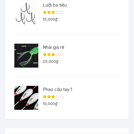
Lưỡi ba tiêu
Được
15,000
₫
xếp
hạng
3.11
5
sao
Nhái giá rẻ
Được
25,000
₫
xếp
hạng
3.00
5
sao
Phao câu tay 1
Được
10,000
₫
xếp
hạng
2.83
5
sao