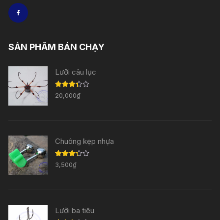
SẢN PHẨM BÁN CHẠY
Lưỡi câu lục
Được
20,000
₫
xếp
hạng
3.33
5
sao
Chuông kẹp nhựa
Được
3,500
₫
xếp
hạng
3.29
5
sao
Lưỡi ba tiêu