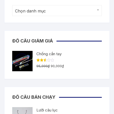
Chọn danh mục
ĐỒ CÂU GIẢM GIÁ
Chống cần tay
Giá
Giá
Được
95,000
₫
90,000
₫
xếp
gốc
hiện
hạng
2.55
là:
tại
5
sao
95,000₫.
là:
90,000₫.
ĐỒ CÂU BÁN CHẠY
Lưỡi câu lục