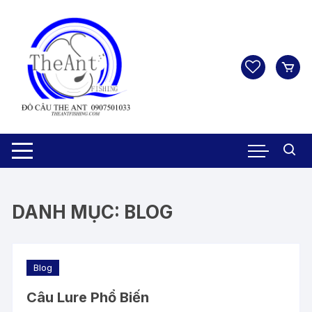
Chuyển
tới
nội
dung
DANH MỤC:
BLOG
Blog
Câu Lure Phổ Biến