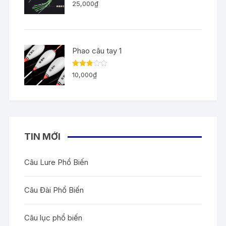
Được
25,000
₫
xếp
hạng
3.00
5
sao
Phao câu tay 1
Được
10,000
₫
xếp
hạng
2.83
5
sao
TIN MỚI
Câu Lure Phổ Biến
Câu Đài Phổ Biến
Câu lục phổ biến