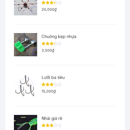
Được
20,000
₫
xếp
hạng
3.33
5
sao
Chuông kẹp nhựa
Được
3,500
₫
xếp
hạng
3.29
5
sao
Lưỡi ba tiêu
Được
15,000
₫
xếp
hạng
3.11
5
sao
Nhái giá rẻ