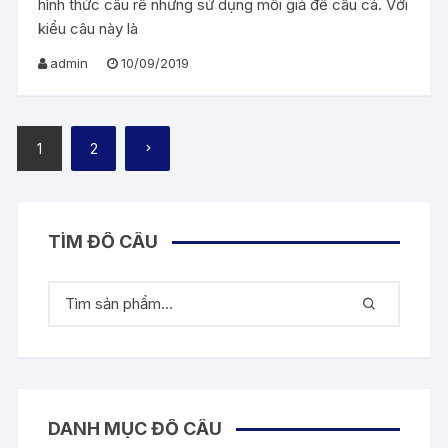
hình thức câu rê nhưng sử dụng mồi giả để câu cá. Với
kiểu câu này là
admin
10/09/2019
Phân
1
2
trang
bài
viết
TÌM ĐỒ CÂU
DANH MỤC ĐỒ CÂU