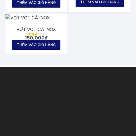
THÊM VÀO GIỎ HÀNG
THÊM VÀO GIỎ HÀNG
hạng
2.65
5
sao
VỢT VỚT CÁ INOX
150,000
₫
Được
xếp
THÊM VÀO GIỎ HÀNG
hạng
2.62
5
sao