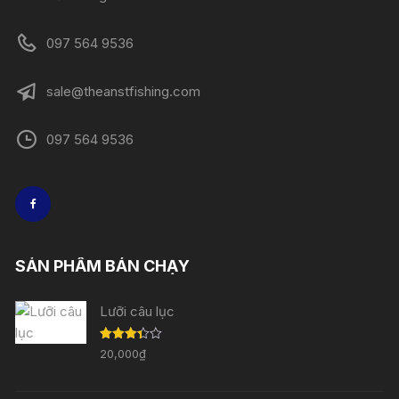
097 564 9536
sale@theanstfishing.com
097 564 9536
SẢN PHẨM BÁN CHẠY
Lưỡi câu lục
Được
20,000
₫
xếp
hạng
3.33
5
sao