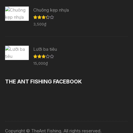
Chuông kẹp nhựa
Được
3,500
₫
xếp
hạng
3.29
5
sao
Lưỡi ba tiêu
Được
15,000
₫
xếp
hạng
3.11
5
sao
THE ANT FISHING FACEBOOK
Copyright © TheAnt Fishing. All rights reserved.