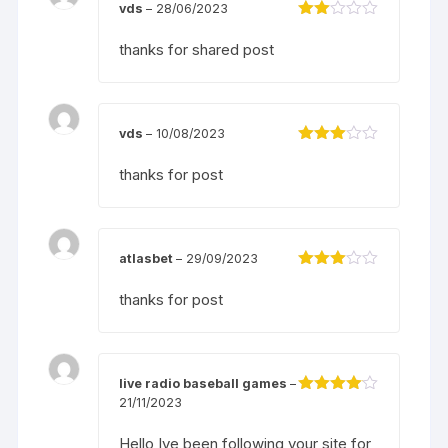
ao
vds
–
28/06/2023
Đượ
c
thanks for shared post
xếp
hạng
2
5
sao
vds
–
10/08/2023
Được
xếp
thanks for post
hạng
3
5 sao
atlasbet
–
29/09/2023
Được
xếp
thanks for post
hạng
3
5 sao
live radio baseball games
–
21/11/2023
Được
xếp hạng
4
5 sao
Hello Ive been following your site for