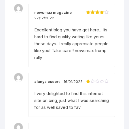
newsmax magazine
–
27/12/2022
Được
xếp hạng
4
5 sao
Excellent blog you have got here.. Its
hard to find quality writing like yours
these days. I really appreciate people
like you! Take care!!
newsmax trump
rally
alanya escort
–
16/01/2023
Đ
ượ
I very delighted to find this internet
c
site on bing, just what I was searching
xế
p
for as well saved to fav
hạ
ng
1
5
s