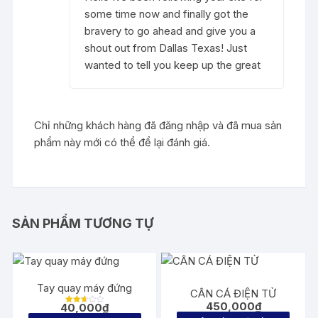
some time now and finally got the
bravery to go ahead and give you a
shout out from Dallas Texas! Just
wanted to tell you keep up the great
Chỉ những khách hàng đã đăng nhập và đã mua sản
phẩm này mới có thể để lại đánh giá.
SẢN PHẨM TƯƠNG TỰ
Tay quay máy đứng
CÂN CÁ ĐIỆN TỬ
450,000
₫
40,000
₫
Được
xếp