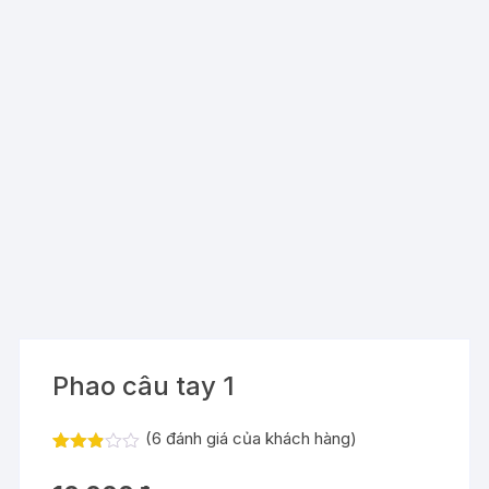
Phao câu tay 1
(
6
đánh giá của khách hàng)
2.83
6
trên 5