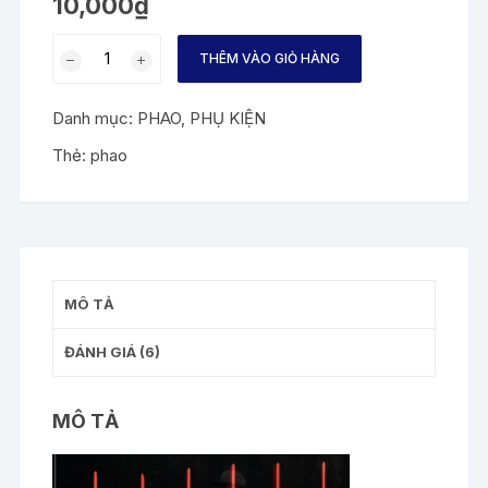
10,000
₫
dựa
trên
đánh
Phao
giá
THÊM VÀO GIỎ HÀNG
câu
tay
Danh mục:
PHAO
,
PHỤ KIỆN
1
số
Thẻ:
phao
lượng
MÔ TẢ
ĐÁNH GIÁ (6)
MÔ TẢ