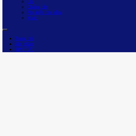
Chì
Chống cần
Phụ kiện che nắng
Khác
Trang chủ
Sản phẩm
TIN TỨC