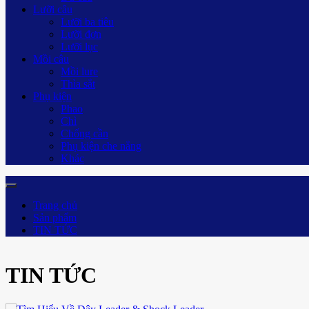
Lưỡi câu
Lưỡi ba tiêu
Lưỡi đơn
Lưỡi lục
Mồi câu
Mồi lure
Thìa sắt
Phụ kiện
Phao
Chì
Chống cần
Phụ kiện che nắng
Khác
Trang chủ
Sản phẩm
TIN TỨC
TIN TỨC