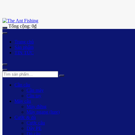
Tổng cộng:
0
₫
Trang chủ
Sản phẩm
TIN TỨC
Cần câu
Cần máy
Cần tay
Máy câu
Máy đứng
Máy ngang (lure)
Cước & dù
Cước câu
Dây PE
Dù câu