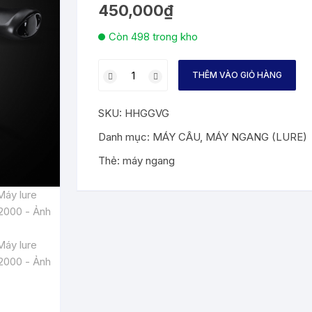
trên 5
450,000
₫
dựa
trên
đánh
Còn 498 trong kho
giá
Máy
THÊM VÀO GIỎ HÀNG
lure
BF2000
SKU:
HHGGVG
số
lượng
Danh mục:
MÁY CÂU
,
MÁY NGANG (LURE)
Thẻ:
máy ngang