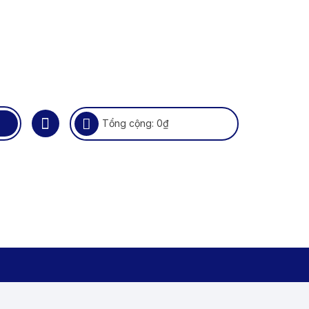
Tổng cộng:
0
₫