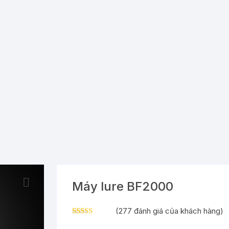
Máy lure BF2000
(
277
đánh giá của khách hàng)
2.57
265