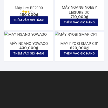
MÁY NGANG NOEBY
Máy lure BF2000
LEISURE DC
450,000
₫
Được
710,000
₫
xếp
THÊM VÀO GIỎ HÀNG
hạng
THÊM VÀO GIỎ HÀNG
2.57
5
sao
MÁY NGANG YOWAGO
MÁY RYOBI SMAP CR1
430,000
₫
620,000
₫
THÊM VÀO GIỎ HÀNG
THÊM VÀO GIỎ HÀNG