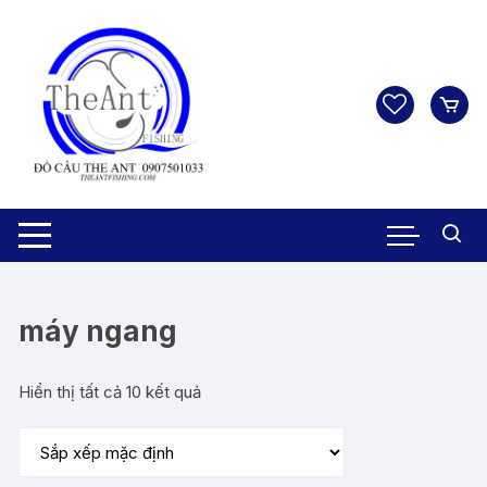
Chuyển
tới
nội
dung
máy ngang
Hiển thị tất cả 10 kết quả