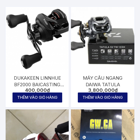
DUKAKEEN LINNHUE
MÁY CÂU NGANG
BF2000 BAICASTING
DAIWA TATULA
400,000
₫
3,800,000
₫
REEL HIGH SPEED 7.2:1
GEAR RATIO
THÊM VÀO GIỎ HÀNG
THÊM VÀO GIỎ HÀNG