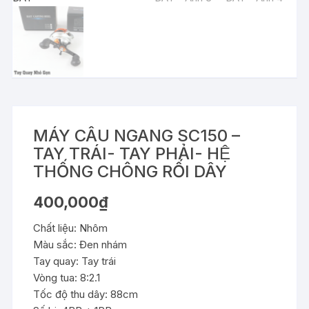
MÁY CÂU NGANG SC150 –
TAY TRÁI- TAY PHẢI- HỆ
THỐNG CHÔNG RỐI DÂY
400,000
₫
Chất liệu: Nhôm
Màu sắc: Đen nhám
Tay quay: Tay trái
Vòng tua: 8:2.1
Tốc độ thu dây: 88cm