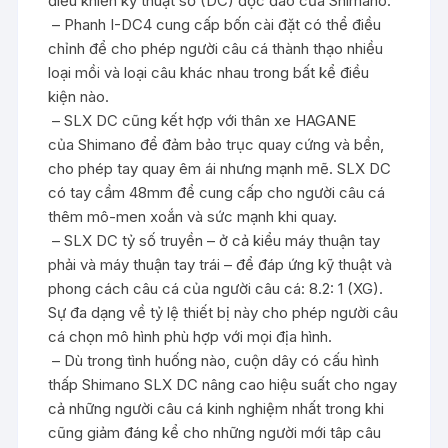
điều khiển kỹ thuật số (DC) độc đáo của Shimano.
– Phanh I-DC4 cung cấp bốn cài đặt có thể điều
chỉnh để cho phép người câu cá thành thạo nhiều
loại mồi và loại câu khác nhau trong bất kể điều
kiện nào.
– SLX DC cũng kết hợp với thân xe HAGANE
của
Shimano
để đảm bảo trục quay cứng và bền,
cho phép tay quay êm ái nhưng mạnh mẽ. SLX DC
có tay cầm 48mm để cung cấp cho người câu cá
thêm mô-men xoắn và sức mạnh khi quay.
– SLX DC tỷ số truyền – ở cả kiểu máy thuận tay
phải và máy thuận tay trái – để đáp ứng kỹ thuật và
phong cách câu cá của người câu cá: 8.2: 1 (XG).
Sự đa dạng về tỷ lệ thiết bị này cho phép người câu
cá chọn mô hình phù hợp với mọi địa hình.
– Dù trong tình huống nào, cuộn dây có cấu hình
thấp
Shimano
SLX DC nâng cao hiệu suất cho ngay
cả những người câu cá kinh nghiệm nhất trong khi
cũng giảm đáng kể cho những người mới tâp câu