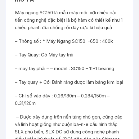
DÂY
số
Máy ngang SC150 là mẫu máy mới với nhiều cải
lượng
tiến công nghệ đặc biệt là bộ hãm có thiết kế như 1
chiếc phanh đĩa chống rối dây cực kì hiệu quả
– Thông số : * Máy Ngang SC150 -650 : 400k
– Tay Quay: Có Máy tay trái
– máy tay phải – – model : SC150 – 11+1 bearing
– Tay quay + Cối Bánh răng được làm bằng kim loại
– Chỉ số vào dây : 0.26/180m – 0.284/150m –
0.31/120m
– Được xây dựng trên nền tảng nhỏ gọn, cứng cáp
và linh hoạt giống như cuộn ba-ri-e cấu hình thấp
SLX phổ biến, SLX DC sử dụng công nghệ phanh