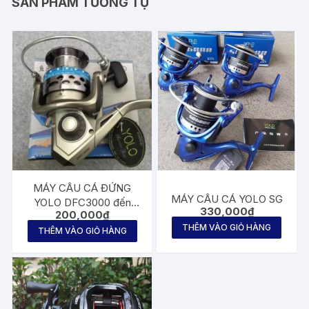
SẢN PHẨM TƯƠNG TỰ
MÁY CÂU CÁ ĐỨNG
MÁY CÂU CÁ YOLO SG
YOLO DFC3000 đến
330,000
₫
200,000
₫
6000
THÊM VÀO GIỎ HÀNG
THÊM VÀO GIỎ HÀNG