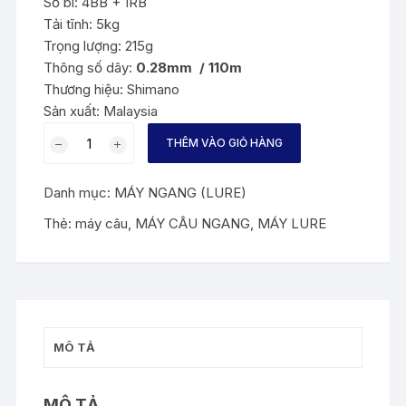
Số bi: 4BB + 1RB
Tải tĩnh: 5kg
Trọng lượng: 215g
Thông số dây:
0.28mm / 110m
Thương hiệu: Shimano
Sản xuất: Malaysia
MÁY
THÊM VÀO GIỎ HÀNG
CÂU
NGANG
Danh mục:
MÁY NGANG (LURE)
SC150
-
Thẻ:
máy câu
,
MÁY CÂU NGANG
,
MÁY LURE
TAY
TRÁI-
TAY
PHẢI-
HỆ
MÔ TẢ
THỐNG
CHÔNG
RỐI
MÔ TẢ