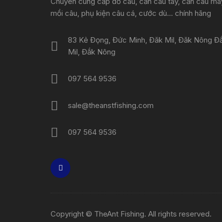
Chuyên cung cấp đồ câu, cần câu tay, cần câu má
mồi câu, phụ kiện câu cá, cước dù... chính hãng
83 Kẻ Đọng, Đức Minh, Đăk Mil, Đăk Nông Đ
Mil, Đắk Nông
097 564 9536
sale@theanstfishing.com
097 564 9536
Copyright © TheAnt Fishing. All rights reserved.