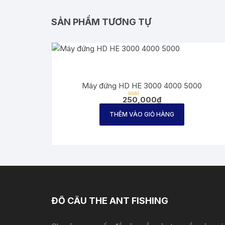
SẢN PHẨM TƯƠNG TỰ
Máy đứng HD HE 3000 4000 5000
250,000
₫
Được
xếp
hạng
THÊM VÀO GIỎ HÀNG
2.00
5 sao
ĐỒ CÂU THE ANT FISHING