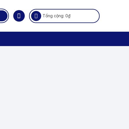
Tổng cộng:
0
₫