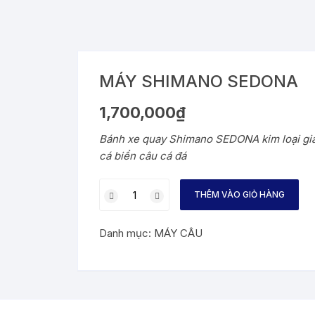
MÁY SHIMANO SEDONA
1,700,000
₫
Bánh xe quay Shimano SEDONA kim loại giá
cá biển câu cá đá
MÁY
THÊM VÀO GIỎ HÀNG
SHIMANO
SEDONA
Danh mục:
MÁY CÂU
số
lượng