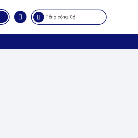
Tổng cộng:
0
₫