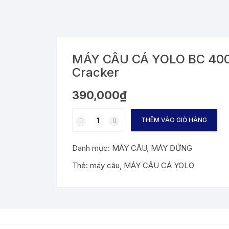
MÁY CÂU CÁ YOLO BC 400
Cracker
390,000
₫
MÁY
THÊM VÀO GIỎ HÀNG
CÂU
CÁ
Danh mục:
MÁY CÂU
,
MÁY ĐỨNG
YOLO
BC
Thẻ:
máy câu
,
MÁY CÂU CÁ YOLO
4000
-5000-
6000
Black
Cracker