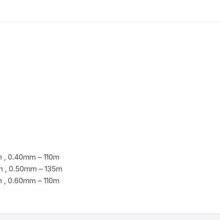
số
lượng
 , 0.40mm – 110m
m , 0.50mm – 135m
 , 0.60mm – 110m