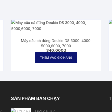
Máy câu cá đứng Deukio DS 3000, 4000,
5000,6000, 7000
340,000
₫
THÊM VÀO GIỎ HÀNG
SẢN PHẨM BÁN CHẠY
T
y,
Lưỡi câu lục