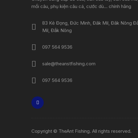
mồi câu, phụ kiện câu cá, cước dù... chính hãng
83 Kẻ Đọng, Đức Minh, Đăk Mil, Đăk Nông Đ
Mil, Đắk Nông
097 564 9536
sale@theanstfishing.com
097 564 9536
Copyright © TheAnt Fishing. All rights reserved.