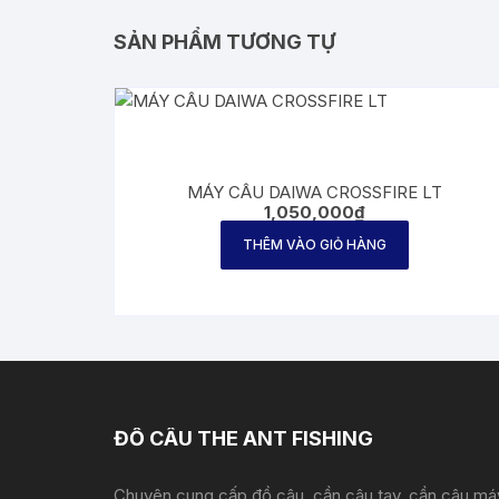
SẢN PHẨM TƯƠNG TỰ
MÁY CÂU DAIWA CROSSFIRE LT
1,050,000
₫
THÊM VÀO GIỎ HÀNG
ĐỒ CÂU THE ANT FISHING
Chuyên cung cấp đồ câu, cần câu tay, cần câu má