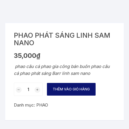
PHAO PHÁT SÁNG LINH SAM
NANO
35,000
₫
phao câu cá phao gia công bán buôn phao câu
cá phao phát sáng Barr linh sam nano
PHAO
THÊM VÀO GIỎ HÀNG
PHÁT
SÁNG
Danh mục:
PHAO
LINH
SAM
NANO
số