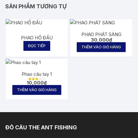
lượng
SẢN PHẨM TƯƠNG TỰ
PHAO PHÁT SÁNG
PHAO HỐ ĐẤU
30,000
₫
ĐỌC TIẾP
THÊM VÀO GIỎ HÀNG
Phao câu tay 1
10,000
₫
Được
xếp
THÊM VÀO GIỎ HÀNG
hạng
2.83
5 sao
ĐỒ CÂU THE ANT FISHING