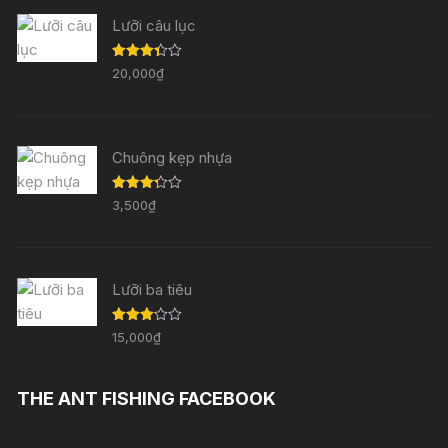
Lưỡi câu lục
Được
20,000
₫
xếp
hạng
3.33
5
sao
Chuông kẹp nhựa
Được
3,500
₫
xếp
hạng
3.29
5
sao
Lưỡi ba tiêu
Được
15,000
₫
xếp
hạng
3.11
5
sao
THE ANT FISHING FACEBOOK