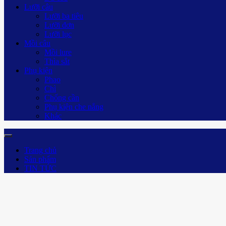
Lưỡi câu
Lưỡi ba tiêu
Lưỡi đơn
Lưỡi lục
Mồi câu
Mồi lure
Thìa sắt
Phụ kiện
Phao
Chì
Chống cần
Phụ kiện che nắng
Khác
Trang chủ
Sản phẩm
TIN TỨC