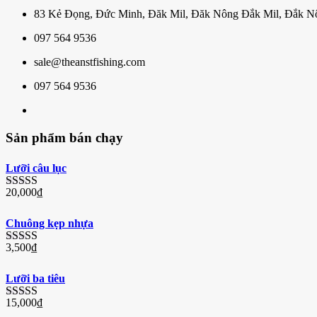
83 Kẻ Đọng, Đức Minh, Đăk Mil, Đăk Nông Đắk Mil, Đắk N
097 564 9536
sale@theanstfishing.com
097 564 9536
Sản phẩm bán chạy
Lưỡi câu lục
20,000
₫
Được
xếp
hạng
Chuông kẹp nhựa
3.33
5
sao
3,500
₫
Được
xếp
hạng
Lưỡi ba tiêu
3.29
5
sao
15,000
₫
Được