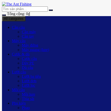
Chuyển
tới
nội
Tổng cộng:
0
₫
dung
All categories
Cần câu
Cần máy
Cần tay
Máy câu
Máy đứng
Máy ngang (lure)
Cước & dù
Cước câu
Dây PE
Dù câu
Lưỡi câu
Lưỡi ba tiêu
Lưỡi đơn
Lưỡi lục
Mồi câu
Mồi lure
Thìa sắt
Phụ kiện
Phao