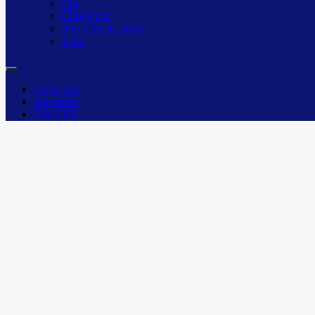
Chì
Chống cần
Phụ kiện che nắng
Khác
Trang chủ
Sản phẩm
TIN TỨC