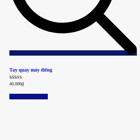
Add
to
Tay quay máy đứng
wishlist
Được
40,000
₫
xếp
hạng
2.65
Thêm vào giỏ hàng
5 sao