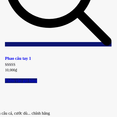
Add
to
Phao câu tay 1
wishlist
Được
10,000
₫
xếp
hạng
2.83
Thêm vào giỏ hàng
5 sao
 câu cá, cước dù... chính hãng