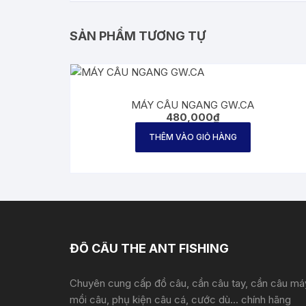
SẢN PHẨM TƯƠNG TỰ
MÁY CÂU NGANG GW.CA
480,000
₫
THÊM VÀO GIỎ HÀNG
ĐỒ CÂU THE ANT FISHING
Chuyên cung cấp đồ câu, cần câu tay, cần câu má
mồi câu, phụ kiện câu cá, cước dù... chính hãng