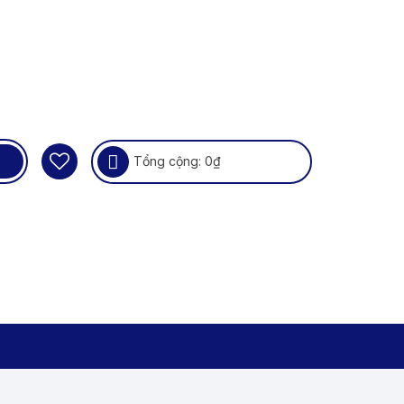
Tổng cộng:
0
₫