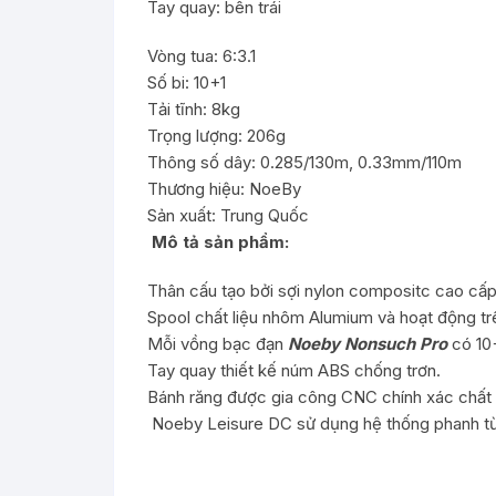
Tay quay: bên trái
Vòng tua: 6:3.1
Số bi: 10+1
Tải tĩnh: 8kg
Trọng lượng: 206g
Thông số dây: 0.285/130m, 0.33mm/110m
Thương hiệu: NoeBy
Sản xuất: Trung Quốc
Mô tả sản phẩm:
Thân cấu tạo bởi sợi nylon compositc cao cấp
Spool chất liệu nhôm Alumium và hoạt động trê
Mỗi vồng bạc đạn
Noeby Nonsuch Pro
có 10+
Tay quay thiết kế núm ABS chống trơn.
Bánh răng được gia công CNC chính xác chất 
Noeby Leisure DC sử dụng hệ thống phanh t