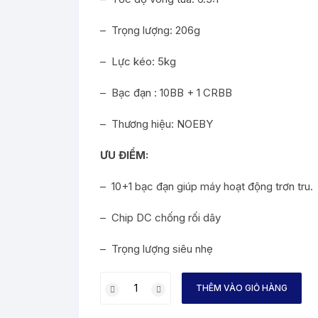
– Trọng lượng: 206g
– Lực kéo: 5kg
– Bạc đạn : 10BB + 1 CRBB
– Thương hiệu: NOEBY
ƯU ĐIỂM:
– 10+1 bạc đạn giúp máy hoạt động trơn tru.
– Chip DC chống rối dây
– Trọng lượng siêu nhẹ
MÁY
THÊM VÀO GIỎ HÀNG
NGANG
NOEBY