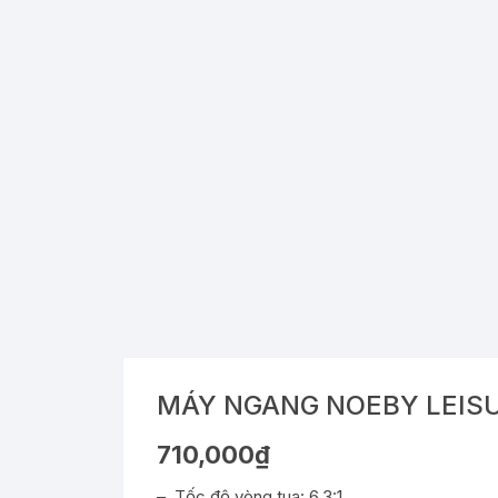
MÁY NGANG NOEBY LEIS
710,000
₫
– Tốc độ vòng tua: 6.3:1