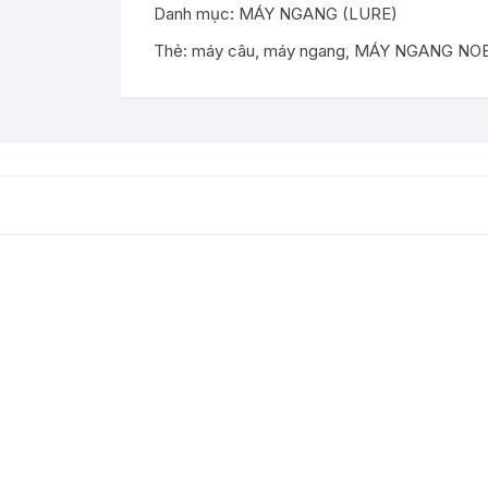
Danh mục:
MÁY NGANG (LURE)
LEISURE
DC
Thẻ:
máy câu
,
máy ngang
,
MÁY NGANG NOE
số
lượng