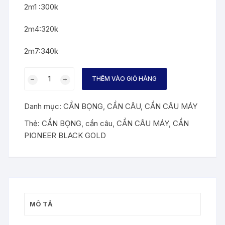
2m1 :300k
2m4:320k
2m7:340k
CẦN
THÊM VÀO GIỎ HÀNG
CÂU
PIONEER
Danh mục:
CẦN BỌNG
,
CẦN CÂU
,
CẦN CÂU MÁY
BLACK
GOLD
Thẻ:
CẦN BỌNG
,
cần câu
,
CẦN CÂU MÁY
,
CẦN
2
PIONEER BLACK GOLD
_
2M4
_
2M7
_
MÔ TẢ
3M
số