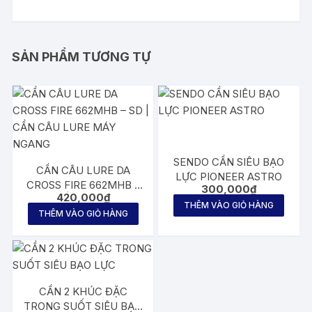
SẢN PHẨM TƯƠNG TỰ
SENDO CẦN SIÊU BẠO
CẦN CÂU LURE DA
LỰC PIONEER ASTRO
CROSS FIRE 662MHB –
300,000
₫
420,000
₫
SD | CẦN CÂU LURE
THÊM VÀO GIỎ HÀNG
MÁY NGANG
THÊM VÀO GIỎ HÀNG
CẦN 2 KHÚC ĐẶC
TRONG SUỐT SIÊU BẠO