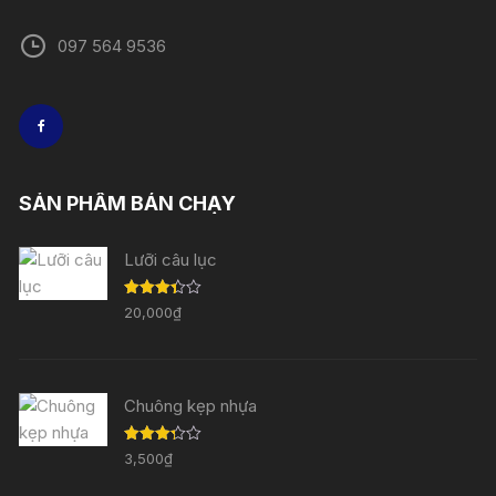
097 564 9536
SẢN PHẨM BÁN CHẠY
Lưỡi câu lục
Được
20,000
₫
xếp
hạng
3.33
5
sao
Chuông kẹp nhựa
Được
3,500
₫
xếp
hạng