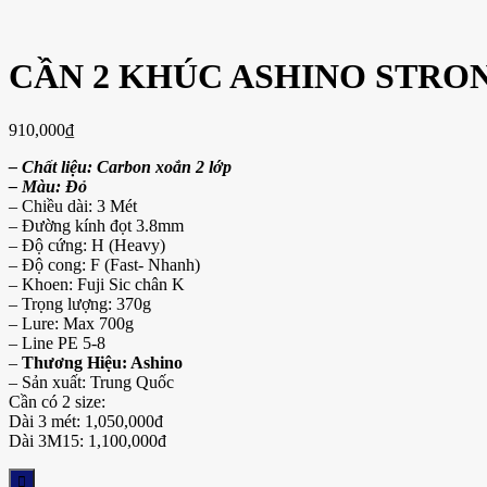
CẦN 2 KHÚC ASHINO STRO
910,000
₫
– Chất liệu: Carbon xoắn 2 lớp
– Màu: Đỏ
– Chiều dài: 3 Mét
– Đường kính đọt 3.8mm
– Độ cứng: H (Heavy)
– Độ cong: F (Fast- Nhanh)
– Khoen: Fuji Sic chân K
– Trọng lượng: 370g
– Lure: Max 700g
– Line PE 5-8
–
Thương Hiệu: Ashino
– Sản xuất: Trung Quốc
Cần có 2 size:
Dài 3 mét: 1,050,000đ
Dài 3M15: 1,100,000đ