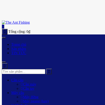
Tổng cộng:
0
₫
Trang chủ
Sản phẩm
TIN TỨC
Cần câu
Cần máy
Cần tay
Máy câu
Máy đứng
Máy ngang (lure)