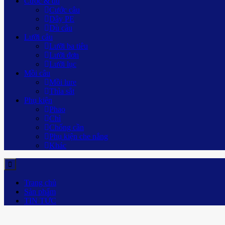
Cước & dù
Cước câu
Dây PE
Dù câu
Lưỡi câu
Lưỡi ba tiêu
Lưỡi đơn
Lưỡi lục
Mồi câu
Mồi lure
Thìa sắt
Phụ kiện
Phao
Chì
Chống cần
Phụ kiện che nắng
Khác
Trang chủ
Sản phẩm
TIN TỨC