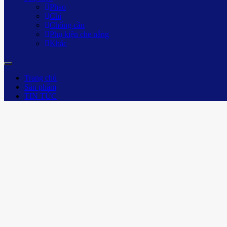
Phao
Chì
Chống cần
Phụ kiện che nắng
Khác
Trang chủ
Sản phẩm
TIN TỨC