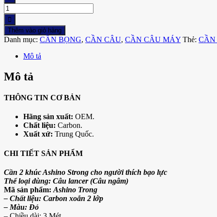
CẦN
2
KHÚC
Thêm vào giỏ hàng
ASHINO
Danh mục:
CẦN BỌNG
,
CẦN CÂU
,
CẦN CÂU MÁY
Thẻ:
CẦN
STRONG
số
Mô tả
lượng
Mô tả
THÔNG TIN CƠ BẢN
Hãng sản xuất:
OEM.
Chất liệu:
Carbon.
Xuất xứ:
Trung Quốc.
CHI TIẾT SẢN PHẨM
Cần 2 khúc Ashino Strong cho người thích bạo lực
Thể loại dùng: Câu lancer (Câu ngâm)
Mã sản phẩm:
Ashino Trong
– Chất liệu: Carbon xoắn 2 lớp
– Màu: Đỏ
– Chiều dài: 3 Mét