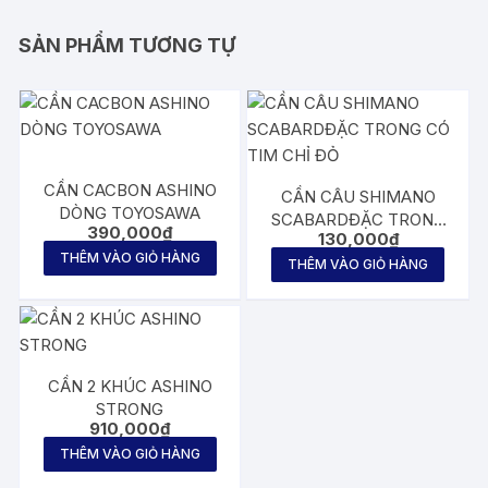
SẢN PHẨM TƯƠNG TỰ
CẦN CACBON ASHINO
CẦN CÂU SHIMANO
DÒNG TOYOSAWA
SCABARDĐẶC TRONG
390,000
₫
130,000
₫
CÓ TIM CHỈ ĐỎ
THÊM VÀO GIỎ HÀNG
THÊM VÀO GIỎ HÀNG
CẦN 2 KHÚC ASHINO
STRONG
910,000
₫
THÊM VÀO GIỎ HÀNG