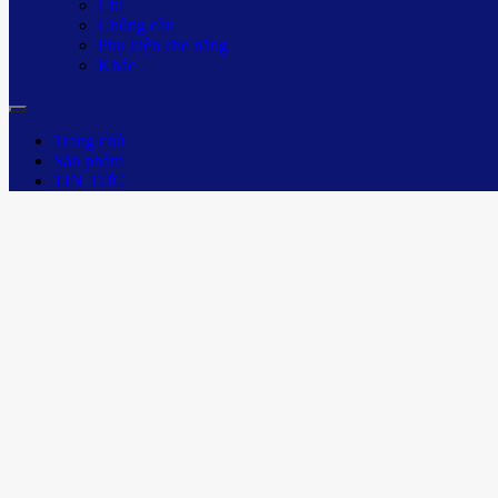
Chì
Chống cần
Phụ kiện che nắng
Khác
Trang chủ
Sản phẩm
TIN TỨC