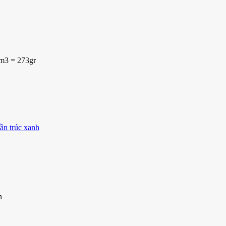
6m3 = 273gr
ần trúc xanh
n