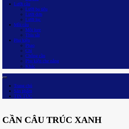
Lưỡi câu
Lưỡi ba tiêu
Lưỡi đơn
Lưỡi lục
Mồi câu
Mồi lure
Thìa sắt
Phụ kiện
Phao
Chì
Chống cần
Phụ kiện che nắng
Khác
Trang chủ
Sản phẩm
TIN TỨC
CẦN CÂU TRÚC XANH