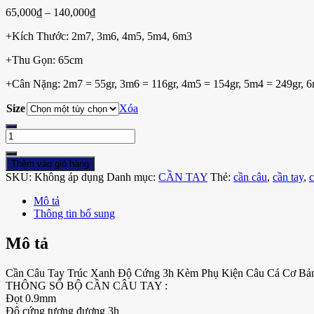
Khoảng
65,000
₫
–
140,000
₫
giá:
+Kích Thước: 2m7, 3m6, 4m5, 5m4, 6m3
từ
65,000₫
+Thu Gọn: 65cm
đến
140,000₫
+Cân Nặng: 2m7 = 55gr, 3m6 = 116gr, 4m5 = 154gr, 5m4 = 249gr, 
Size
Xóa
CẦN
CÂU
TRÚC
Thêm vào giỏ hàng
XANH
SKU:
Không áp dụng
Danh mục:
CẦN TAY
Thẻ:
cần câu
,
cần tay
,
c
số
lượng
Mô tả
Thông tin bổ sung
Mô tả
Cần Câu Tay Trúc Xanh Độ Cứng 3h Kèm Phụ Kiện Câu Cá Cơ Bả
THÔNG SỐ BỘ CẦN CÂU TAY :
Đọt 0.9mm
Độ cứng tương đương 3h