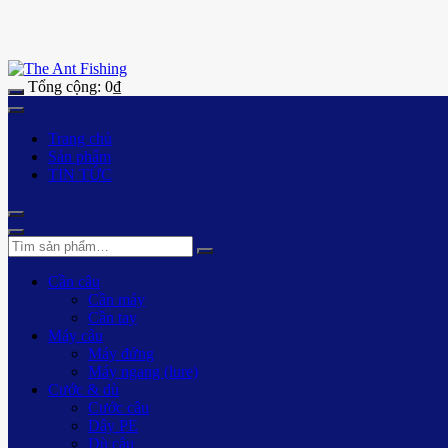
Tổng cộng:
0
₫
Trang chủ
Sản phẩm
TIN TỨC
Cần câu
Cần máy
Cần tay
Máy câu
Máy đứng
Máy ngang (lure)
Cước & dù
Cước câu
Dây PE
Dù câu