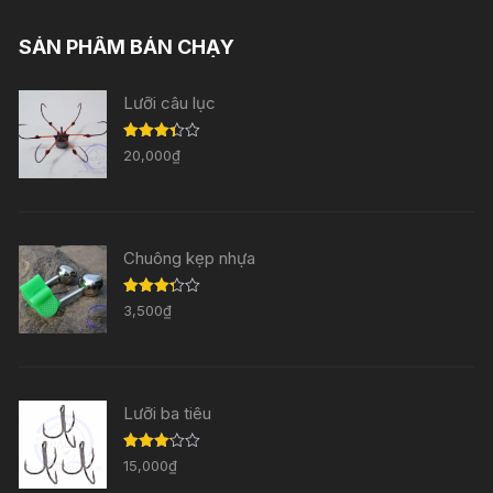
SẢN PHẨM BÁN CHẠY
Lưỡi câu lục
Được
20,000
₫
xếp
hạng
3.33
5
sao
Chuông kẹp nhựa
Được
3,500
₫
xếp
hạng
3.29
5
sao
Lưỡi ba tiêu
Được
15,000
₫
xếp
hạng