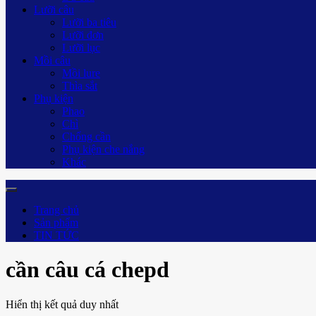
Lưỡi câu
Lưỡi ba tiêu
Lưỡi đơn
Lưỡi lục
Mồi câu
Mồi lure
Thìa sắt
Phụ kiện
Phao
Chì
Chống cần
Phụ kiện che nắng
Khác
Trang chủ
Sản phẩm
TIN TỨC
cần câu cá chepd
Hiển thị kết quả duy nhất