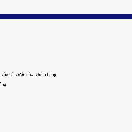
Add
to
wishlist
 câu cá, cước dù... chính hãng
ông