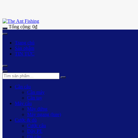
Tổng cộng:
0
₫
Trang chủ
Sản phẩm
TIN TỨC
Cần câu
Cần máy
Cần tay
Máy câu
Máy đứng
Máy ngang (lure)
Cước & dù
Cước câu
Dây PE
Dù câu