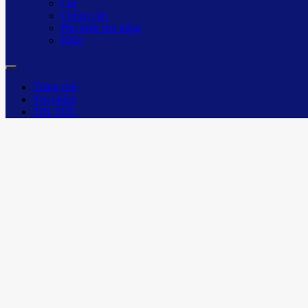
Chì
Chống cần
Phụ kiện che nắng
Khác
Trang chủ
Sản phẩm
TIN TỨC