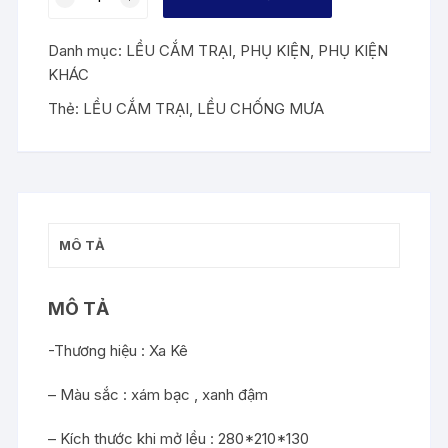
CẮM
TRẠI
Danh mục:
LỀU CẮM TRẠI
,
PHỤ KIỆN
,
PHỤ KIỆN
TỰ
KHÁC
BUNG
số
Thẻ:
LỀU CẮM TRẠI
,
LỀU CHỐNG MƯA
lượng
MÔ TẢ
MÔ TẢ
-Thương hiệu : Xa Kê
– Màu sắc : xám bạc , xanh đậm
– Kích thước khi mở lều : 280*210*130