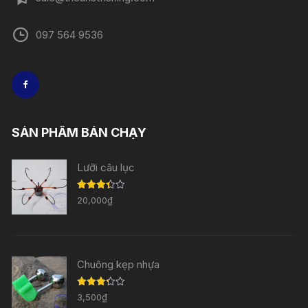
097 564 9536
SẢN PHẨM BÁN CHẠY
Lưỡi câu lục
Được
20,000
₫
xếp
hạng
3.33
5
sao
Chuông kẹp nhựa
Được
3,500
₫
xếp