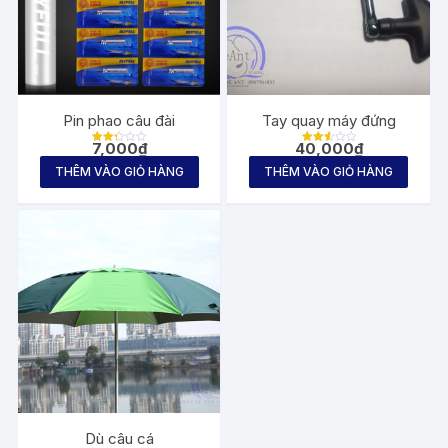
Pin phao câu đài
Tay quay máy đứng
7,000
₫
40,000
₫
Được
Được
xếp
xếp
THÊM VÀO GIỎ HÀNG
THÊM VÀO GIỎ HÀNG
hạng
hạng
2.25
2.65
5
5
sao
sao
Dù câu cá