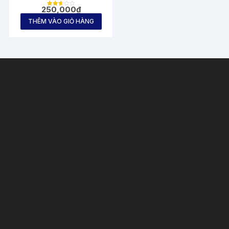
250,000
₫
Được
xếp
THÊM VÀO GIỎ HÀNG
hạng
2.67
5
sao