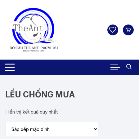
Chuyển
tới
nội
dung
LỀU CHỐNG MƯA
Hiển thị kết quả duy nhất