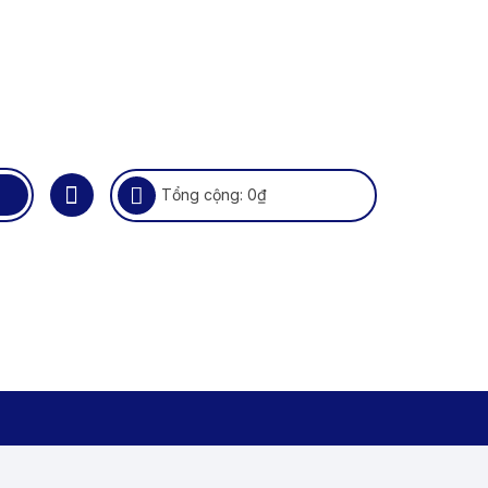
Tổng cộng:
0
₫