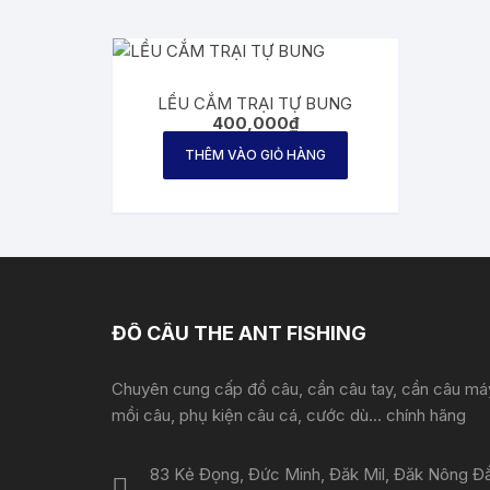
LỀU CẮM TRẠI TỰ BUNG
400,000
₫
THÊM VÀO GIỎ HÀNG
ĐỒ CÂU THE ANT FISHING
Chuyên cung cấp đồ câu, cần câu tay, cần câu má
mồi câu, phụ kiện câu cá, cước dù... chính hãng
83 Kẻ Đọng, Đức Minh, Đăk Mil, Đăk Nông Đ