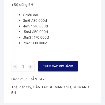
+Độ cứng 5H
Chiều dài
3m6 :130.000đ
4m5 : 140.000đ
5m4 :150.000đ
,6m3 : 170.000đ
7m2 : 180.000đ
CẦN
THÊM VÀO GIỎ HÀNG
TAY
SHIMANO
Danh mục:
CẦN TAY
5H
CUỐN
Thẻ:
cần tay
,
CẦN TAY SHIMANO 5H
,
SHIMANO
CHỈ
5H
6.3M
số