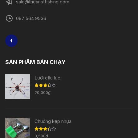
sale@theanstfishing.com
097 564 9536
SẢN PHẨM BÁN CHẠY
Lưỡi câu lục
Được
20,000
₫
xếp
hạng
3.33
5
sao
Chuông kẹp nhựa
Được
3,500
₫