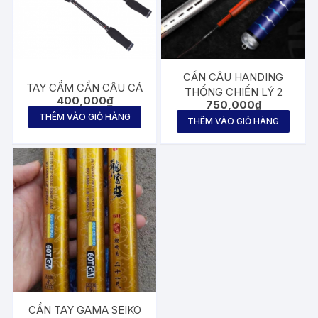
CẦN CÂU HANDING
TAY CẦM CẦN CÂU CÁ
THỐNG CHIẾN LÝ 2
400,000
₫
750,000
₫
THÊM VÀO GIỎ HÀNG
THÊM VÀO GIỎ HÀNG
CẦN TAY GAMA SEIKO