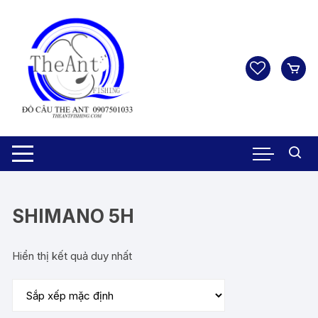
Chuyển
tới
nội
dung
SHIMANO 5H
Hiển thị kết quả duy nhất