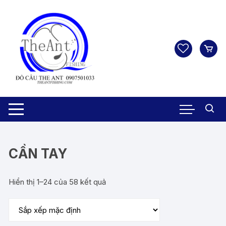
Chuyển
tới
nội
dung
CẦN TAY
Hiển thị 1–24 của 58 kết quả