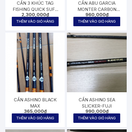
CẦN 3 KHÚC TAG
CẦN ABU GARCIA
FISHING QUICK SUFR
MONTER CARBON
2,300,000
₫
960,000
₫
4m25 BX+
XOẮN BẠO LỰC
THÊM VÀO GIỎ HÀNG
THÊM VÀO GIỎ HÀNG
CẦN ASHINO BLACK
CẦN ASHINO SEA
MAX
SLICKER-FUJI
365,000
₫
990,000
₫
THÊM VÀO GIỎ HÀNG
THÊM VÀO GIỎ HÀNG