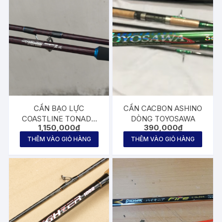
CẦN BẠO LỰC
CẦN CACBON ASHINO
COASTLINE TONADO
DÒNG TOYOSAWA
1,150,000
₫
390,000
₫
SPIN 3M
THÊM VÀO GIỎ HÀNG
THÊM VÀO GIỎ HÀNG