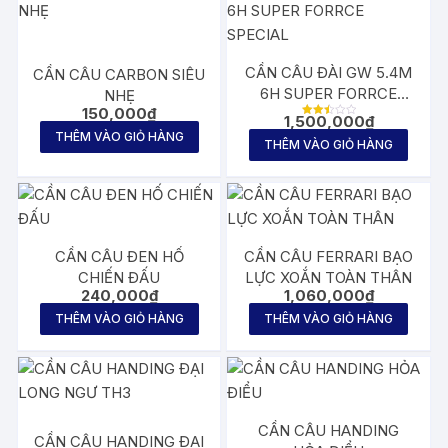
CẦN CÂU ĐÀI GW 5.4M
CẦN CÂU CARBON SIÊU
6H SUPER FORRCE
NHẸ
150,000
₫
SPECIAL
1,500,000
₫
Được
THÊM VÀO GIỎ HÀNG
xếp
THÊM VÀO GIỎ HÀNG
hạng
2.57
5
sao
CẦN CÂU ĐEN HỐ
CẦN CÂU FERRARI BẠO
CHIẾN ĐẤU
LỰC XOẮN TOÀN THÂN
240,000
₫
1,060,000
₫
THÊM VÀO GIỎ HÀNG
THÊM VÀO GIỎ HÀNG
CẦN CÂU HANDING
CẦN CÂU HANDING ĐẠI