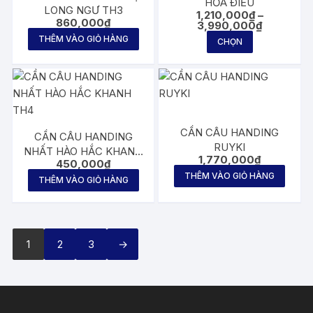
HỎA ĐIỂU
LONG NGƯ TH3
1,210,000
₫
–
860,000
₫
Khoảng
3,990,000
₫
giá:
Sản
THÊM VÀO GIỎ HÀNG
CHỌN
từ
phẩm
1,210,000₫
đến
này
3,990,000
có
nhiều
biến
CẦN CÂU HANDING
CẦN CÂU HANDING
thể.
RUYKI
NHẤT HÀO HẮC KHANH
Các
1,770,000
₫
450,000
₫
TH4
tùy
THÊM VÀO GIỎ HÀNG
THÊM VÀO GIỎ HÀNG
chọn
có
thể
được
1
2
3
→
chọn
trên
trang
sản