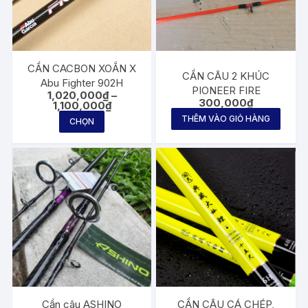
CẦN CACBON XOẮN X
CẦN CÂU 2 KHÚC
Abu Fighter 902H
PIONEER FIRE
1,020,000
₫
–
300,000
₫
Khoảng
1,100,000
₫
giá:
Sản
THÊM VÀO GIỎ HÀNG
CHỌN
từ
phẩm
1,020,000₫
đến
này
1,100,000₫
có
nhiều
biến
thể.
Các
tùy
chọn
có
thể
Cần câu ASHINO
CẦN CÂU CÁ CHÉP,