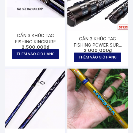
CẦN 3 KHÚC TAG
CẦN 3 KHÚC TAG
FISHING KINGSURF
FISHING POWER SURF
2,500,000
₫
2,000,000
₫
4m20 AX – BX
THÊM VÀO GIỎ HÀNG
THÊM VÀO GIỎ HÀNG