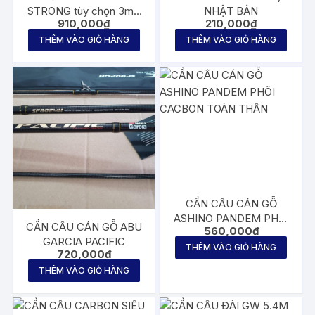
được
STRONG tùy chọn 3m0
NHẬT BẢN
910,000
₫
210,000
₫
chọn
và 3m15
THÊM VÀO GIỎ HÀNG
THÊM VÀO GIỎ HÀNG
trên
trang
sản
phẩm
CẦN CÂU CÁN GỖ
ASHINO PANDEM PHÔI
CẦN CÂU CÁN GỖ ABU
560,000
₫
CACBON TOÀN THÂN
GARCIA PACIFIC
THÊM VÀO GIỎ HÀNG
720,000
₫
THÊM VÀO GIỎ HÀNG