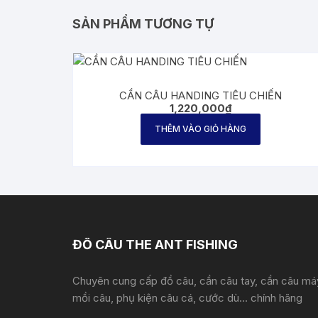
SẢN PHẨM TƯƠNG TỰ
CẦN CÂU HANDING TIÊU CHIẾN
1,220,000
₫
THÊM VÀO GIỎ HÀNG
ĐỒ CÂU THE ANT FISHING
Chuyên cung cấp đồ câu, cần câu tay, cần câu má
mồi câu, phụ kiện câu cá, cước dù... chính hãng