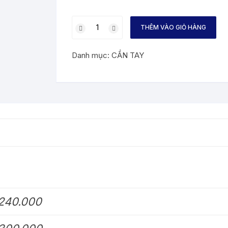
CẦN
THÊM VÀO GIỎ HÀNG
CÂU
ĐEN
Danh mục:
CẦN TAY
HỐ
CHIẾN
ĐẤU
số
lượng
240.000