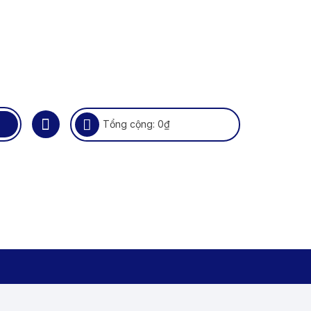
Tổng cộng:
0
₫