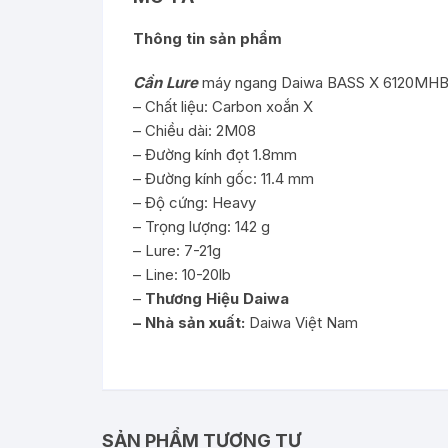
Thông tin sản phẩm
Cần Lure
máy ngang Daiwa BASS X 6120MHB
– Chất liệu: Carbon xoắn X
– Chiều dài: 2M08
– Đường kính đọt 1.8mm
– Đường kính gốc: 11.4 mm
– Độ cứng: Heavy
– Trọng lượng: 142 g
– Lure: 7-21g
– Line: 10-20lb
–
Thương Hiệu Daiwa
– Nhà sản xuất:
Daiwa Việt Nam
SẢN PHẨM TƯƠNG TỰ