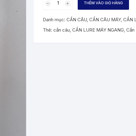
THÊM VÀO GIỎ HÀNG
Lure
máy
Danh mục:
CẦN CÂU
,
CẦN CÂU MÁY
,
CẦN 
ngang
Daiwa
Thẻ:
cần câu
,
CẦN LURE MÁY NGANG
,
Cần
BASS
X
6102MHB
số
lượng