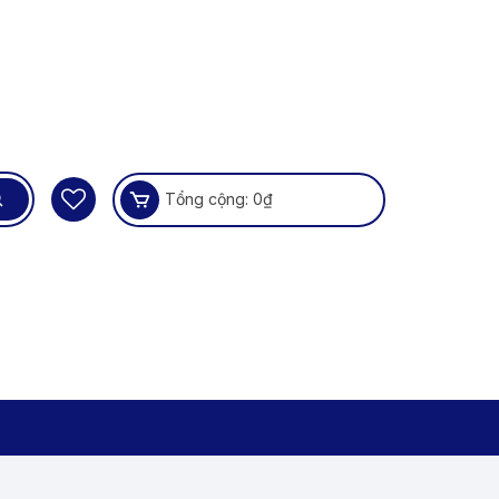
Tổng cộng:
0
₫