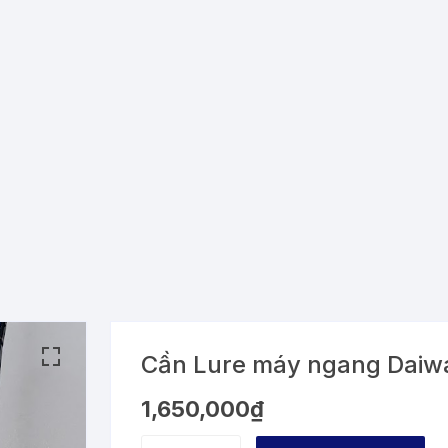
Cần Lure máy ngang Dai
1,650,000
₫
Cần