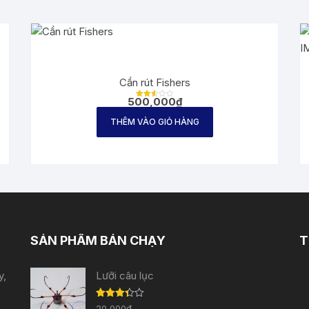
Cần rút Fishers
500,000
₫
Được
xếp
hạng
THÊM VÀO GIỎ HÀNG
2.60
5
sao
SẢN PHẨM BÁN CHẠY
T
y,
Lưỡi câu lục
Được
20,000
₫