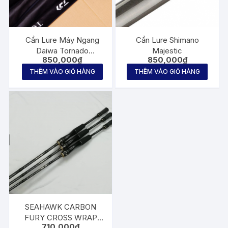
Cần Lure Máy Ngang
Cần Lure Shimano
Daiwa Tornado
Majestic
850,000
₫
850,000
₫
662MB/602MHB/602MB-
SD – NEW!2020 – Chính
THÊM VÀO GIỎ HÀNG
THÊM VÀO GIỎ HÀNG
Hãng
SEAHAWK CARBON
FURY CROSS WRAP
710,000
₫