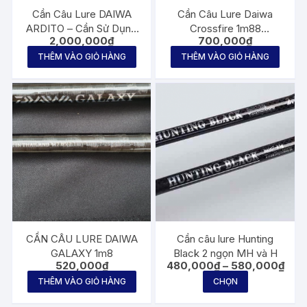
thể
Cần Câu Lure DAIWA
Cần Câu Lure Daiwa
được
ARDITO – Cần Sử Dụng
Crossfire 1m88
2,000,000
₫
700,000
₫
chọn
Cho Cả Máy Đứng và
700.000₫
Máy Ngang
THÊM VÀO GIỎ HÀNG
THÊM VÀO GIỎ HÀNG
trên
trang
sản
phẩm
CẦN CÂU LURE DAIWA
Cần câu lure Hunting
GALAXY 1m8
Black 2 ngọn MH và H
Kho
520,000
₫
480,000
₫
–
580,000
₫
giá:
Sản
THÊM VÀO GIỎ HÀNG
CHỌN
từ
phẩm
480,
đến