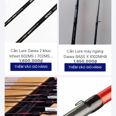
nhiều
biến
thể.
Các
tùy
chọn
có
thể
Cần Lure Daiwa 2 khúc
Cần Lure máy ngang
được
Infeet 602MS / 702MS (
Daiwa BASS X 6102MHB
1,600,000
₫
1,650,000
₫
Đứng ) – 602MHB /
chọn
672MHB ( Ngang )
THÊM VÀO GIỎ HÀNG
THÊM VÀO GIỎ HÀNG
trên
trang
sản
phẩm