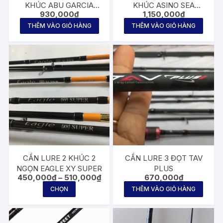
KHÚC ABU GARCIA
KHÚC ASINO SEA
930,000
₫
1,150,000
₫
BRUISET
SLICKER IMPETUS 2m1
THÊM VÀO GIỎ HÀNG
THÊM VÀO GIỎ HÀNG
CẦN LURE 2 KHÚC 2
CẦN LURE 3 ĐỌT TAV
NGỌN EAGLE XY SUPER
PLUS
Khoảng
450,000
₫
–
510,000
₫
670,000
₫
giá:
Sản
CHỌN
THÊM VÀO GIỎ HÀNG
từ
phẩm
450,000₫
đến
này
510,000₫
có