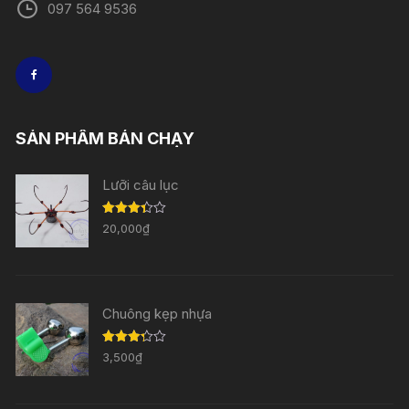
097 564 9536
SẢN PHẨM BÁN CHẠY
Lưỡi câu lục
Được
20,000
₫
xếp
hạng
3.33
5
sao
Chuông kẹp nhựa
Được
3,500
₫
xếp
hạng
3.29
5
sao