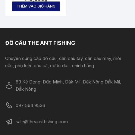
SPINNING / CASTING
ROD Size 6.0″ / 6.6″ /
THÊM VÀO GIỎ HÀNG
7.0″
ĐỒ CÂU THE ANT FISHING
Chuyên cung cấp đồ câu, cần câu tay, cần câu máy, mồi
câu, phụ kiện câu cá, cước dù... chính hãng
83 Kẻ Đọng, Đức Minh, Đăk Mil, Đăk Nông Đắk Mil,
Đắk Nông
097 564 9536
sale@theanstfishing.com