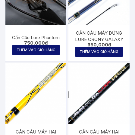
CẦN CÂU MÁY ĐỨNG
Cần Câu Lure Phantom
LURE CRONY GALAXY
750,000
₫
650,000
₫
THÊM VÀO GIỎ HÀNG
THÊM VÀO GIỎ HÀNG
CẦN CÂU MÁY HAI
CẦN CÂU MÁY HAI