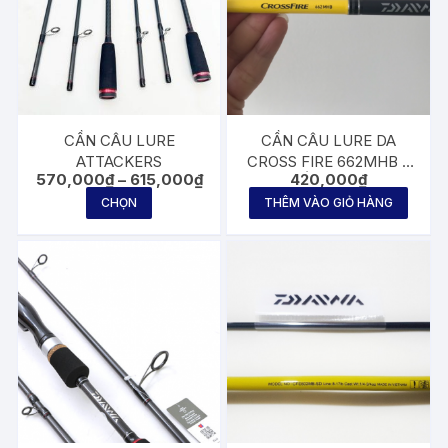
CẦN CÂU LURE
CẦN CÂU LURE DA
ATTACKERS
CROSS FIRE 662MHB –
Khoảng
570,000
₫
–
615,000
₫
420,000
₫
SD | CẦN CÂU LURE
giá:
Sản
MÁY NGANG
CHỌN
THÊM VÀO GIỎ HÀNG
từ
phẩm
570,000₫
đến
này
615,000₫
có
nhiều
biến
thể.
Các
tùy
chọn
có