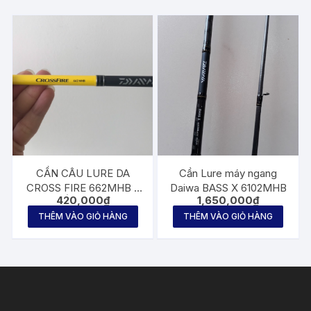
CẦN CÂU LURE DA
Cần Lure máy ngang
CROSS FIRE 662MHB –
Daiwa BASS X 6102MHB
420,000
₫
1,650,000
₫
SD | CẦN CÂU LURE
MÁY NGANG
THÊM VÀO GIỎ HÀNG
THÊM VÀO GIỎ HÀNG