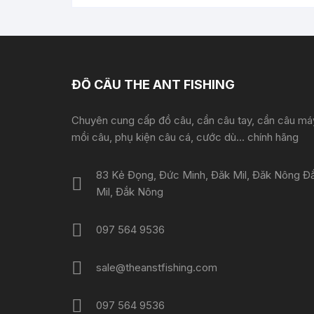
ĐỒ CÂU THE ANT FISHING
Chuyên cung cấp đồ câu, cần câu tay, cần câu má
mồi câu, phụ kiện câu cá, cước dù... chính hãng
83 Kẻ Đọng, Đức Minh, Đăk Mil, Đăk Nông Đ
Mil, Đắk Nông
097 564 9536
sale@theanstfishing.com
097 564 9536