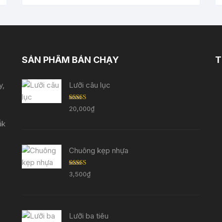
SẢN PHẨM BÁN CHẠY
T
y,
Lưỡi câu lục
Được
20,000
₫
xếp
hạng
ắk
3.33
5
sao
Chuông kẹp nhựa
Được
3,500
₫
xếp
hạng
3.29
5
sao
Lưỡi ba tiêu