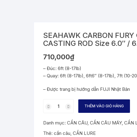
SEAHAWK CARBON FURY 
CASTING ROD Size 6.0″ / 6.
710,000
₫
– Đúc: 6ft (8-17lb)
– Quay: 6ft (8-17lb), 6ft6″ (8-17lb), 7ft (10-20
– Được trang bị hướng dẫn FUJI Nhật Bản
SEAHAWK
THÊM VÀO GIỎ HÀNG
CARBON
FURY
Danh mục:
CẦN CÂU
,
CẦN CÂU MÁY
,
CẦN 
CROSS
WRAP
Thẻ:
cần câu
,
CẦN LURE