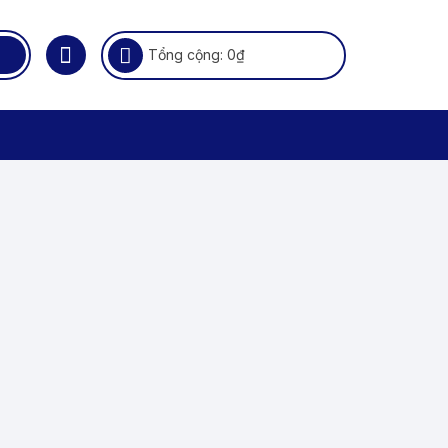
Tổng cộng:
0
₫