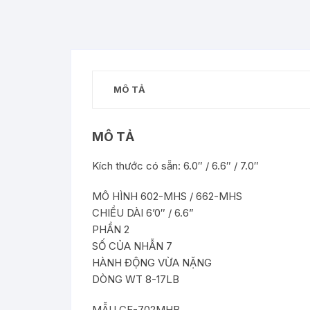
MÔ TẢ
MÔ TẢ
Kích thước có sẵn: 6.0″ / 6.6″ / 7.0″
MÔ HÌNH 602-MHS / 662-MHS
CHIỀU DÀI 6’0″ / 6.6”
PHẦN 2
SỐ CỦA NHẪN 7
HÀNH ĐỘNG VỪA NẶNG
DÒNG WT 8-17LB
MẪU CF-702MHB