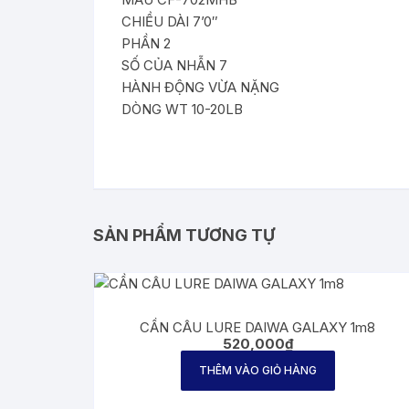
CHIỀU DÀI 7’0″
PHẦN 2
SỐ CỦA NHẪN 7
HÀNH ĐỘNG VỪA NẶNG
DÒNG WT 10-20LB
SẢN PHẨM TƯƠNG TỰ
CẦN CÂU LURE DAIWA GALAXY 1m8
520,000
₫
THÊM VÀO GIỎ HÀNG