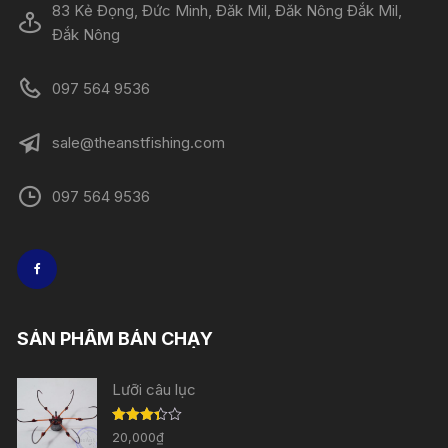
83 Kẻ Đọng, Đức Minh, Đăk Mil, Đăk Nông Đắk Mil,
Đắk Nông
097 564 9536
sale@theanstfishing.com
097 564 9536
SẢN PHẨM BÁN CHẠY
Lưỡi câu lục
Được
20,000
₫
xếp