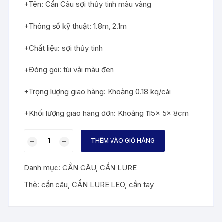
+Tên: Cần Câu sợi thủy tinh màu vàng
+Thông số kỹ thuật: 1.8m, 2.1m
+Chất liệu: sợi thủy tinh
+Đóng gói: túi vải màu đen
+Trọng lượng giao hàng: Khoảng 0.18 kq/cái
+Khối lượng giao hàng đơn: Khoảng 115x 5x 8cm
CẦN
THÊM VÀO GIỎ HÀNG
CÂU
LURE
Danh mục:
CẦN CÂU
,
CẦN LURE
LEO
số
Thẻ:
cần câu
,
CẦN LURE LEO
,
cần tay
lượng