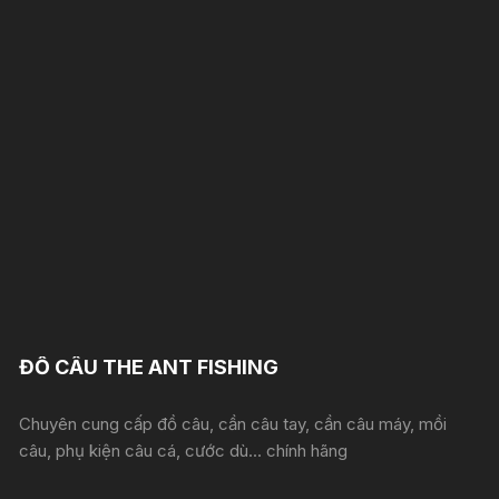
được
chọn
trên
trang
sản
phẩm
ĐỒ CÂU THE ANT FISHING
Chuyên cung cấp đồ câu, cần câu tay, cần câu máy, mồi
câu, phụ kiện câu cá, cước dù... chính hãng