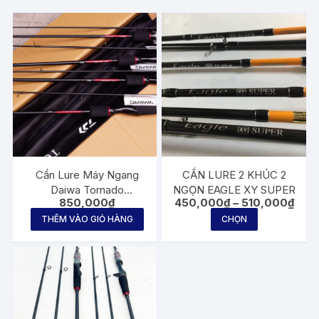
Cần Lure Máy Ngang
CẦN LURE 2 KHÚC 2
Daiwa Tornado
NGỌN EAGLE XY SUPER
Khoả
850,000
₫
450,000
₫
–
510,000
₫
662MB/602MHB/602MB-
giá:
Sản
SD – NEW!2020 – Chính
THÊM VÀO GIỎ HÀNG
CHỌN
từ
phẩm
450,
Hãng
đến
này
510,
có
nhiều
biến
thể.