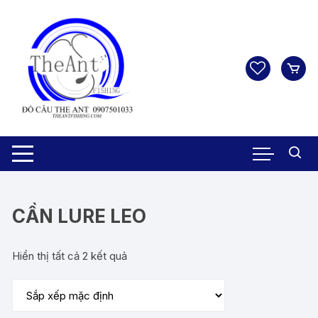
Chuyển
tới
nội
dung
CẦN LURE LEO
Hiển thị tất cả 2 kết quả