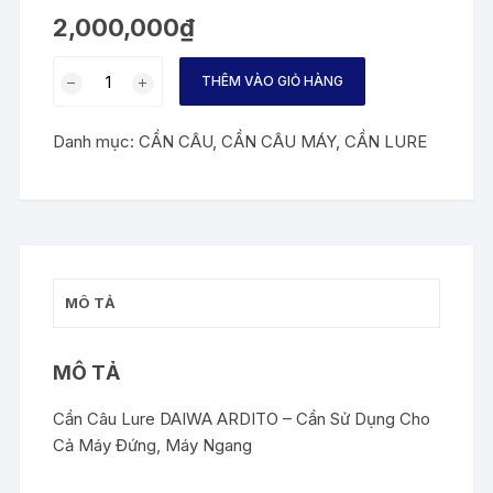
2,000,000
₫
Cần
THÊM VÀO GIỎ HÀNG
Câu
Lure
Danh mục:
CẦN CÂU
,
CẦN CÂU MÁY
,
CẦN LURE
DAIWA
ARDITO
-
Cần
Sử
Dụng
MÔ TẢ
Cho
Cả
Máy
MÔ TẢ
Đứng
và
Cần Câu Lure DAIWA ARDITO – Cần Sử Dụng Cho
Máy
Cả Máy Đứng, Máy Ngang
Ngang
số