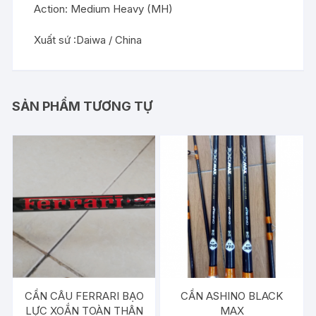
Action: Medium Heavy (MH)
Xuất sứ :Daiwa / China
SẢN PHẨM TƯƠNG TỰ
CẦN CÂU FERRARI BẠO
CẦN ASHINO BLACK
LỰC XOẮN TOÀN THÂN
MAX