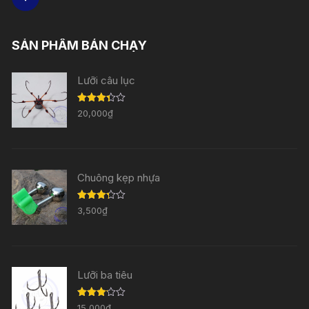
SẢN PHẨM BÁN CHẠY
Lưỡi câu lục
Được
20,000
₫
xếp
hạng
3.33
5
sao
Chuông kẹp nhựa
Được
3,500
₫
xếp
hạng
3.29
5
sao
Lưỡi ba tiêu
Được
15,000
₫