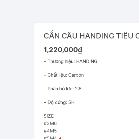
CẦN CÂU HANDING TIÊU 
1,220,000
₫
– Thương hiệu: HANDING
– Chất liệu: Carbon
– Phân bổ lực: 2:8
– Độ cứng: 5H
SIZE
#3M6
#4M5
#5M4