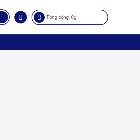
Tổng cộng:
0
₫