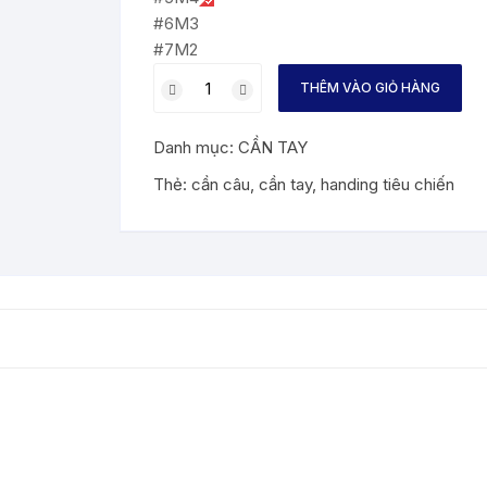
#6M3
#7M2
CẦN
THÊM VÀO GIỎ HÀNG
CÂU
HANDING
Danh mục:
CẦN TAY
TIÊU
CHIẾN
Thẻ:
cần câu
,
cần tay
,
handing tiêu chiến
số
lượng