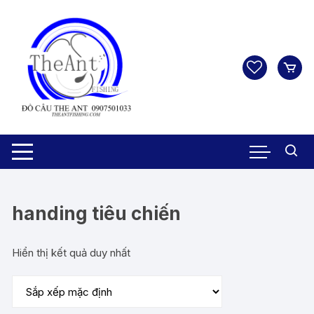
Chuyển
tới
nội
dung
handing tiêu chiến
Hiển thị kết quả duy nhất