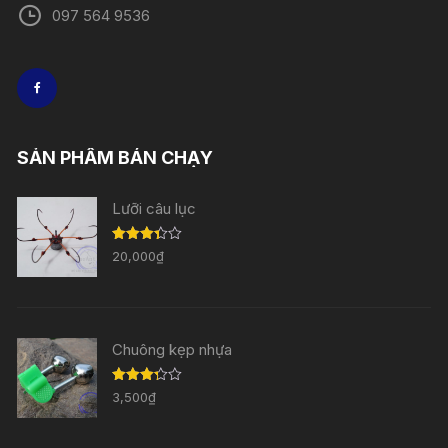
097 564 9536
SẢN PHẨM BÁN CHẠY
Lưỡi câu lục
Được
20,000
₫
xếp
hạng
3.33
5
sao
Chuông kẹp nhựa
Được
3,500
₫
xếp
hạng
3.29
5
sao