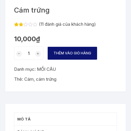
Cám trứng
(
11
đánh giá của khách hàng)
1.82
11
trên
10,000
₫
5
dựa
trên
Cám
đán
THÊM VÀO GIỎ HÀNG
trứng
h
giá
số
Danh mục:
MỒI CÂU
lượng
Thẻ:
Cám
,
cám trứng
MÔ TẢ