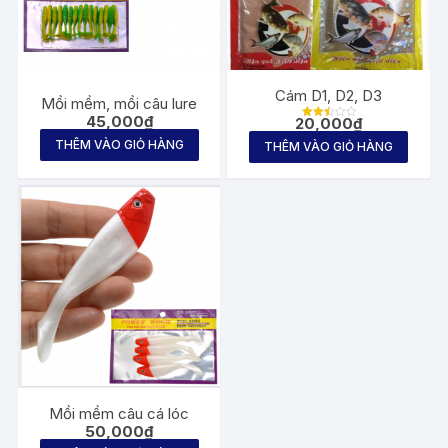
Cám D1, D2, D3
Mồi mềm, mồi câu lure
45,000
₫
20,000
₫
Được
xếp
THÊM VÀO GIỎ HÀNG
THÊM VÀO GIỎ HÀNG
hạng
2.50
5
sao
Mồi mềm câu cá lóc
50,000
₫