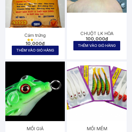
CHUỘT LK HÒA
Cám trứng
100,000
₫
10,000
₫
Đượ
THÊM VÀO GIỎ HÀNG
c
THÊM VÀO GIỎ HÀNG
xếp
hạng
1.82
5
sa
o
MỒI GIẢ
MỒI MỀM