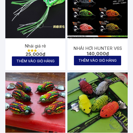
Nhái giá rẻ
NHÁI HƠI HUNTER V6S
140,000
₫
25,000
₫
Được
xếp
THÊM VÀO GIỎ HÀNG
THÊM VÀO GIỎ HÀNG
hạng
3.00
5 sao