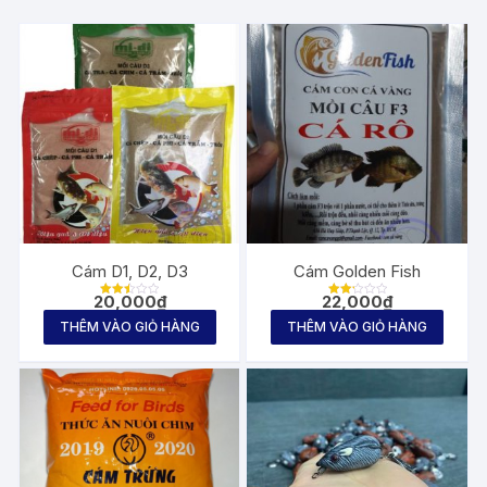
Cám D1, D2, D3
Cám Golden Fish
20,000
₫
22,000
₫
Được
Được
xếp
xếp
THÊM VÀO GIỎ HÀNG
THÊM VÀO GIỎ HÀNG
hạng
hạng
2.50
2.25
5
5
sao
sao