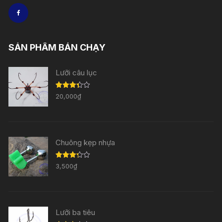
SẢN PHẨM BÁN CHẠY
Lưỡi câu lục
Được
20,000
₫
xếp
hạng
3.33
5
sao
Chuông kẹp nhựa
Được
3,500
₫
xếp
hạng
3.29
5
sao
Lưỡi ba tiêu