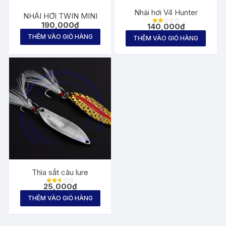
Nhái hơi V4 Hunter
NHÁI HƠI TWIN MINI
190,000
₫
140,000
₫
Được
xếp
THÊM VÀO GIỎ HÀNG
THÊM VÀO GIỎ HÀNG
hạng
2.14
5
sao
Thìa sắt câu lure
25,000
₫
Được
xếp
THÊM VÀO GIỎ HÀNG
hạng
2.58
5
sao