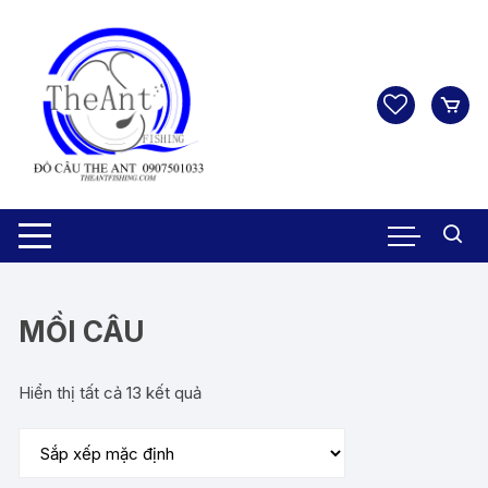
Chuyển
tới
nội
dung
MỒI CÂU
Hiển thị tất cả 13 kết quả