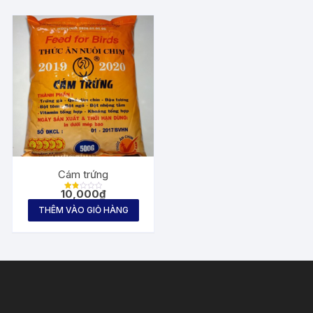
Cám trứng
10,000
₫
Đượ
c
THÊM VÀO GIỎ HÀNG
xếp
hạng
1.82
5
sa
o