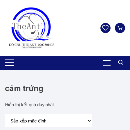
Chuyển
tới
nội
dung
cám trứng
Hiển thị kết quả duy nhất