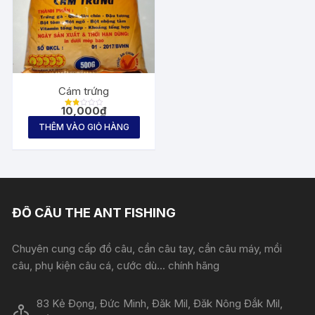
Cám trứng
10,000
₫
Đượ
c
THÊM VÀO GIỎ HÀNG
xếp
hạng
1.82
5
sa
o
ĐỒ CÂU THE ANT FISHING
Chuyên cung cấp đồ câu, cần câu tay, cần câu máy, mồi
câu, phụ kiện câu cá, cước dù... chính hãng
83 Kẻ Đọng, Đức Minh, Đăk Mil, Đăk Nông Đắk Mil,