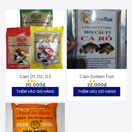
Cám D1, D2, D3
Cám Golden Fish
20,000
₫
22,000
₫
Được
Được
xếp
xếp
THÊM VÀO GIỎ HÀNG
THÊM VÀO GIỎ HÀNG
hạng
hạng
2.50
2.25
5
5
sao
sao