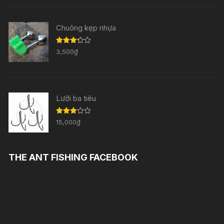
sao
Chuông kẹp nhựa
Được
3,500
₫
xếp
hạng
3.29
5
sao
Lưỡi ba tiêu
Được
15,000
₫
xếp
hạng
3.11
5
sao
THE ANT FISHING FACEBOOK