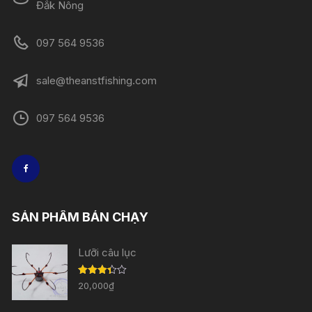
Đắk Nông
097 564 9536
sale@theanstfishing.com
097 564 9536
SẢN PHẨM BÁN CHẠY
Lưỡi câu lục
Được
20,000
₫
xếp
hạng
3.33
5