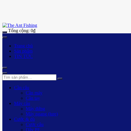
Tổng cộng:
0
₫
Trang chủ
Sản phẩm
TIN TỨC
Cần câu
Cần máy
Cần tay
Máy câu
Máy đứng
Máy ngang (lure)
Cước & dù
Cước câu
Dây PE