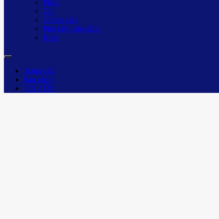
Phao
Chì
Chống cần
Phụ kiện che nắng
Khác
Trang chủ
Sản phẩm
TIN TỨC