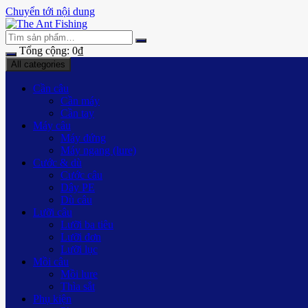
Chuyển tới nội dung
Tổng cộng:
0
₫
All categories
Cần câu
Cần máy
Cần tay
Máy câu
Máy đứng
Máy ngang (lure)
Cước & dù
Cước câu
Dây PE
Dù câu
Lưỡi câu
Lưỡi ba tiêu
Lưỡi đơn
Lưỡi lục
Mồi câu
Mồi lure
Thìa sắt
Phụ kiện