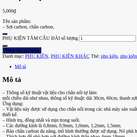
5,000
₫
Tên sản phẩm:
– Sợi carbon, chân carbon,
PHỤ KIỆN TĂM CÂU ĐÀI số lượng
Thêm vào giỏ hàng
Danh mục:
PHỤ KIỆN
,
PHỤ KIỆN KHÁC
Thẻ:
phụ kiện
,
phụ kiện
Mô tả
Mô tả
– Thông số kỹ thuật vật liệu cho chân nổi tự làm:
mỗi chiều dài như nhau, thông số kỹ thuật: dài 30cm, 60cm, thanh sợi
Ứng dụng:
– Vật liệu này được sử dụng cho chân nổi trong các nhà máy sản xu
thiết kế.
– Hình trụ, đồng nhất và mịn trong suốt.
– Các đường kính là 0,8mm, 0,9mm, 1,0mm, 1,2mm, 1,5mm.
– Bàn chân carbon đa năng, mô hình thường được sử dụng. Nó phù hợ
– Thích hợp để phù hợp với đường kính thân phao 4mm-18mm.