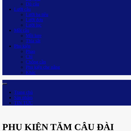
Dù câu
Lưỡi câu
Lưỡi ba tiêu
Lưỡi đơn
Lưỡi lục
Mồi câu
Mồi lure
Thìa sắt
Phụ kiện
Phao
Chì
Chống cần
Phụ kiện che nắng
Khác
Trang chủ
Sản phẩm
TIN TỨC
PHỤ KIỆN TĂM CÂU ĐÀI