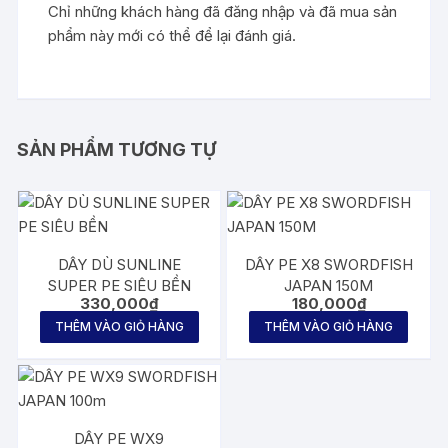
Chỉ những khách hàng đã đăng nhập và đã mua sản
phẩm này mới có thể để lại đánh giá.
SẢN PHẨM TƯƠNG TỰ
DÂY DÙ SUNLINE
DÂY PE X8 SWORDFISH
SUPER PE SIÊU BỀN
JAPAN 150M
330,000
₫
180,000
₫
THÊM VÀO GIỎ HÀNG
THÊM VÀO GIỎ HÀNG
DÂY PE WX9