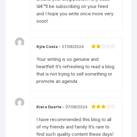
Iâ€™ll be subscribing on your feed
and I hope you write once more very
soon!
Kyle Costa
–
07/08/2024
Đượ
c
Your writing is so genuine and
xếp
heartfelt It’s refreshing to read a blog
hạng
2
5
that is not trying to sell something or
sao
promote an agenda
Kiera Duarte
–
07/08/2024
Được
xếp
I have recommended this blog to all
hạng
3
of my friends and family It’s rare to
5 sao
find such quality content these days!