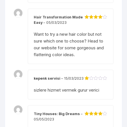
Hair Transformation Made
Easy
–
05/03/2023
Được
xếp hạng
4
5 sao
Want to try a new hair color but not
sure which one to choose? Head to
our website for some gorgeous and
flattering color ideas.
kepenk servisi
–
15/03/2023
Đ
ượ
sizlere hizmet vermek gurur verici
c
xế
p
hạ
ng
Tiny Houses: Big Dreams
–
1
5
05/05/2023
Được
s
xếp hạng
ao