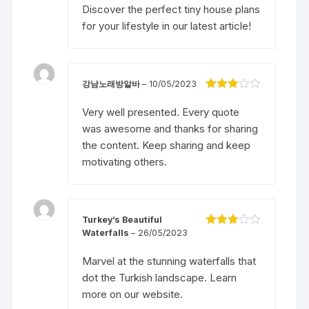
4
5 sao
Discover the perfect tiny house plans
for your lifestyle in our latest article!
강남노래방알바
–
10/05/2023
Được
xếp
Very well presented. Every quote
hạng
3
was awesome and thanks for sharing
5 sao
the content. Keep sharing and keep
motivating others.
Turkey’s Beautiful
Waterfalls
–
26/05/2023
Được
xếp
hạng
3
Marvel at the stunning waterfalls that
5 sao
dot the Turkish landscape. Learn
more on our website.