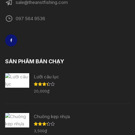
sale@theanstfishing.com
097 564 9536
SẢN PHẨM BÁN CHẠY
Lưỡi câu lục
Được
20,000
₫
xếp
hạng
3.33
5
sao
Chuông kẹp nhựa
Được
3,500
₫
xếp