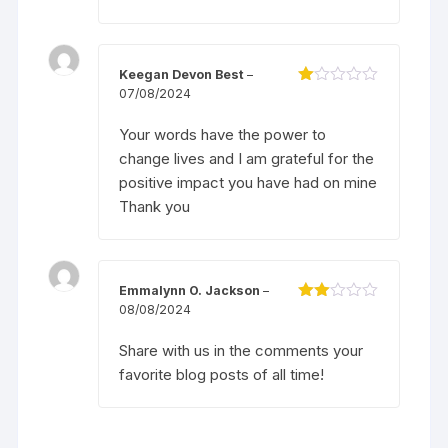
Keegan Devon Best
–
07/08/2024
Đ
ượ
c
Your words have the power to
xế
p
change lives and I am grateful for the
hạ
positive impact you have had on mine
ng
1
Thank you
5
s
ao
Emmalynn O. Jackson
–
08/08/2024
Đượ
c
xếp
Share with us in the comments your
hạng
2
5
favorite blog posts of all time!
sao