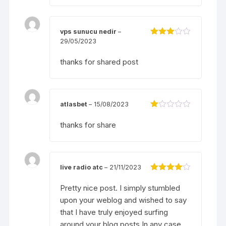
vps sunucu nedir
–
29/05/2023
Được
xếp
hạng
3
thanks for shared post
5 sao
atlasbet
–
15/08/2023
Đ
ượ
thanks for share
c
xế
p
hạ
ng
live radio atc
–
21/11/2023
1
5
Được
s
xếp hạng
Pretty nice post. I simply stumbled
ao
4
5 sao
upon your weblog and wished to say
that I have truly enjoyed surfing
around your blog posts.In any case