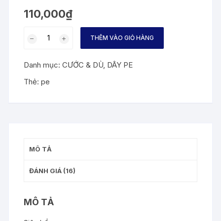
trên
110,000
₫
5
dựa
trên
PE
đánh
THÊM VÀO GIỎ HÀNG
Chi
giá
Blade
Danh mục:
CƯỚC & DÙ
,
DÂY PE
30m
số
Thẻ:
pe
lượng
MÔ TẢ
ĐÁNH GIÁ (16)
MÔ TẢ