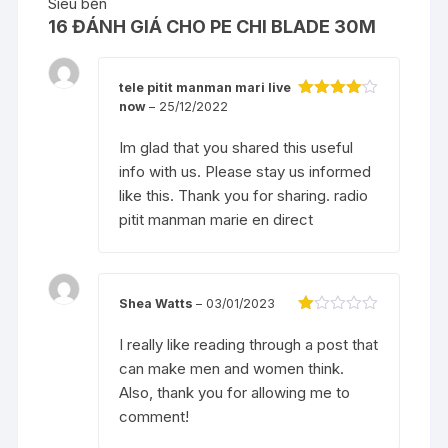
Siêu bền
16 ĐÁNH GIÁ CHO
PE CHI BLADE 30M
tele pitit manman mari live
now
–
25/12/2022
Được
xếp hạng
4
5 sao
Im glad that you shared this useful
info with us. Please stay us informed
like this. Thank you for sharing.
radio
pitit manman marie en direct
Shea Watts
–
03/01/2023
Đ
ượ
I really like reading through a post that
c
can make men and women think.
xế
p
Also, thank you for allowing me to
hạ
ng
comment!
1
5