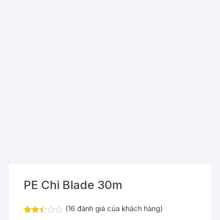
PE Chi Blade 30m
(
16
đánh giá của khách hàng)
2.38
16