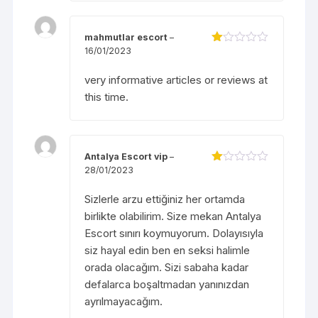
s
ao
mahmutlar escort
–
16/01/2023
Đ
ượ
c
very informative articles or reviews at
xế
p
this time.
hạ
ng
1
5
s
Antalya Escort vip
–
ao
28/01/2023
Đ
ượ
c
Sizlerle arzu ettiğiniz her ortamda
xế
p
birlikte olabilirim. Size mekan
Antalya
hạ
Escort
sınırı koymuyorum. Dolayısıyla
ng
1
siz hayal edin ben en seksi halimle
5
orada olacağım. Sizi sabaha kadar
s
ao
defalarca boşaltmadan yanınızdan
ayrılmayacağım.